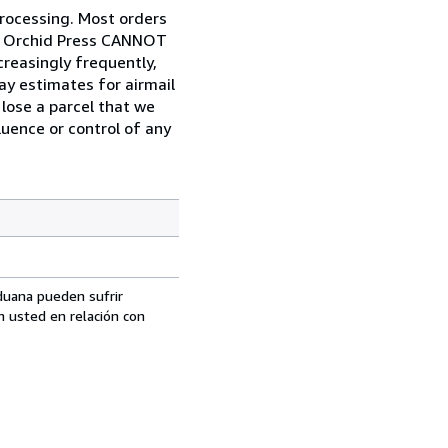
rocessing. Most orders
y. Orchid Press CANNOT
creasingly frequently,
ay estimates for airmail
 lose a parcel that we
luence or control of any
aduana pueden sufrir
n usted en relación con