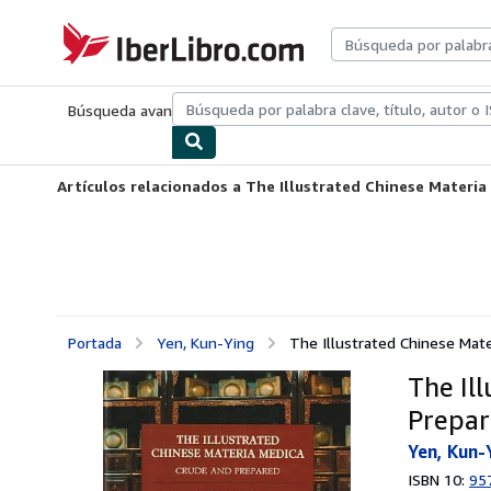
Pasar al contenido principal
IberLibro.com
Búsqueda avanzada
Colecciones
Libros antiguos
Arte y colecc
Artículos relacionados a The Illustrated Chinese Materi
Portada
Yen, Kun-Ying
The Illustrated Chinese Mate
The Il
Prepa
Yen, Kun-
ISBN 10:
95