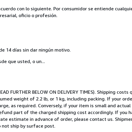
acuerdo con lo siguiente. Por consumidor se entiende cualqui
esarial, oficio o profesión.
de 14 días sin dar ningún motivo.
sde que usted, o un...
E READ FURTHER BELOW ON DELIVERY TIMES). Shipping costs q
ed weight of 2.2 lb, or 1 kg, including packing. If your order
ge, as required. Conversely, if your item is small and actual 
efund part of the charged shipping cost accordingly. If you 
te estimate in advance of order, please contact us. Shipment 
 not ship by surface post.