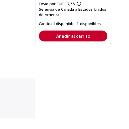
Envío por EUR 17,35
Más
Se envía de Canada a Estados Unidos
información
sobre
de America
las
tarifas
Cantidad disponible:
1 disponibles
de
envío
Añadir al carrito