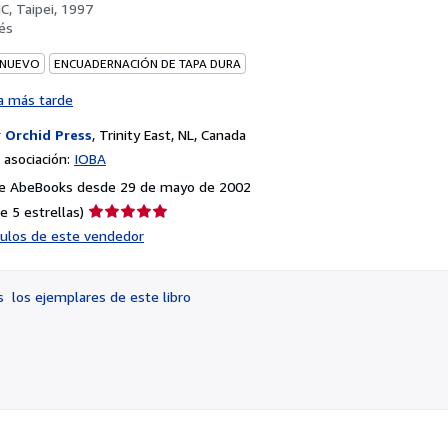
C, Taipei, 1997
és
 NUEVO
ENCUADERNACIÓN DE TAPA DURA
a más tarde
r
Orchid Press
,
Trinity East, NL, Canada
asociación:
IOBA
e AbeBooks desde 29 de mayo de 2002
Calificación
e 5 estrellas)
del
ículos de este vendedor
vendedor:
5
de
os
los ejemplares de este libro
5
estrellas