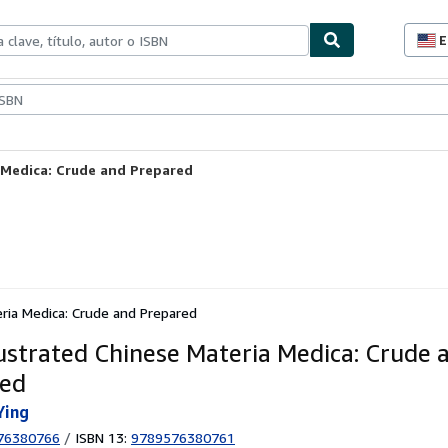
E
P
d
c
ionismo
Vendedores
Comenzar a vender
d
s
a Medica: Crude and Prepared
ria Medica: Crude and Prepared
lustrated Chinese Materia Medica: Crude 
red
Ying
76380766
/
ISBN 13:
9789576380761