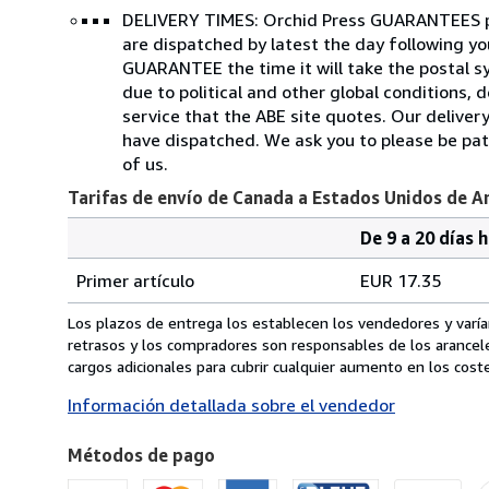
DELIVERY TIMES: Orchid Press GUARANTEES pr
are dispatched by latest the day following 
GUARANTEE the time it will take the postal sy
due to political and other global conditions,
service that the ABE site quotes. Our deliver
have dispatched. We ask you to please be pati
of us.
Tarifas de envío de Canada a Estados Unidos de A
De 9 a 20 días 
Cantidad
Tarifas
del
Primer artículo
EUR 17.35
pedido
de
envío
Los plazos de entrega los establecen los vendedores y varían
de
retrasos y los compradores son responsables de los arancel
Canada
cargos adicionales para cubrir cualquier aumento en los coste
a
Información detallada sobre el vendedor
Estados
Unidos
Métodos de pago
de
America