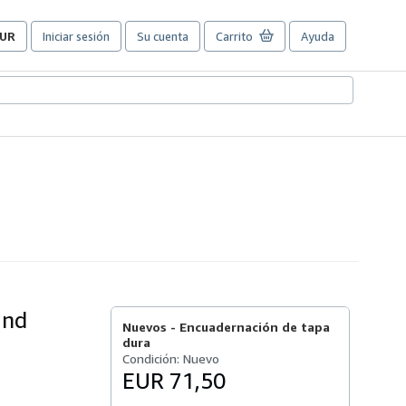
UR
Iniciar sesión
Su cuenta
Carrito
Ayuda
referencias
e
ompra
el
itio.
and
Nuevos -
Encuadernación de tapa
dura
Condición: Nuevo
EUR 71,50