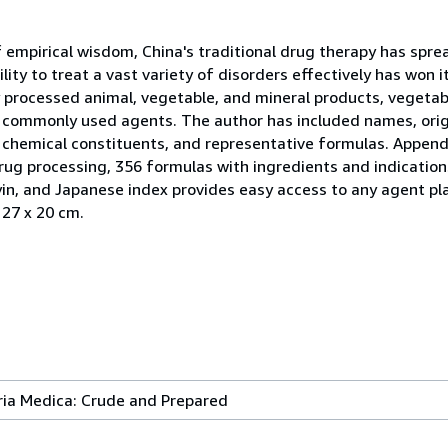
of empirical wisdom, China's traditional drug therapy has spr
lity to treat a vast variety of disorders effectively has won 
y processed animal, vegetable, and mineral products, vegetab
commonly used agents. The author has included names, origin
s, chemical constituents, and representative formulas. Append
rug processing, 356 formulas with ingredients and indication
yin, and Japanese index provides easy access to any agent pl
 27 x 20 cm.
ria Medica: Crude and Prepared