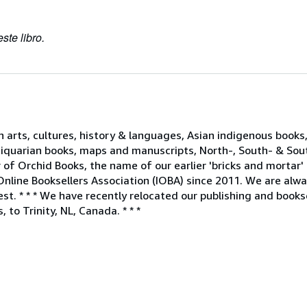
ste libro.
n arts, cultures, history & languages, Asian indigenous books,
tiquarian books, maps and manuscripts, North-, South- & Sou
of Orchid Books, the name of our earlier 'bricks and mortar'
line Booksellers Association (IOBA) since 2011. We are alwa
rest. * * * We have recently relocated our publishing and book
to Trinity, NL, Canada. * * *