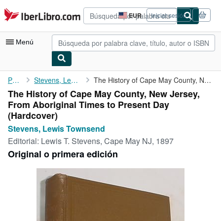
Pasar al contenido principal
IberLibro.com
EUR
Iniciar sesión
Preferencias
de
compra
Menú
del
sitio.
Mi cuenta
Portada
Stevens, Lewis Townsend
The History of Cape May County, New Jersey, From Aboriginal ...
The History of Cape May County, New Jersey,
Consultar mis pedidos
From Aboriginal Times to Present Day
Búsqueda avanzada
(Hardcover)
Stevens, Lewis Townsend
Colecciones
Editorial:
Lewis T. Stevens, Cape May NJ, 1897
Libros antiguos
Original o primera edición
Arte y coleccionismo
Vendedores
Comenzar a vender
Ayuda