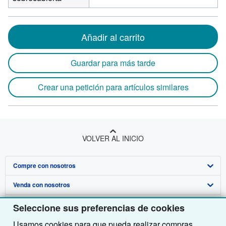
Añadir al carrito
Guardar para más tarde
Crear una petición para artículos similares
VOLVER AL INICIO
Compre con nosotros
Venda con nosotros
Búsqueda avanzada
Sobre nosotros
Colecciones
Comenzar a vender
Seleccione sus preferencias de cookies
Usamos cookies para que pueda realizar compras,
Obtener Ayuda
Mi cuenta
Únase a nuestro programa de afiliados
Sobre IberLibro