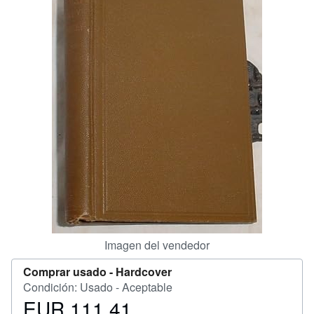
CERRAR
Imagen del vendedor
Comprar usado -
Hardcover
Condición: Usado - Aceptable
EUR 111,41
Precio