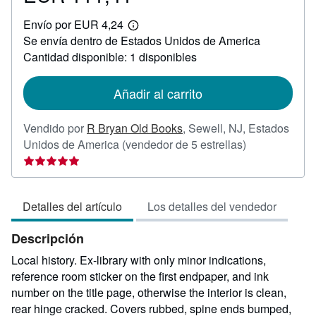
EUR
Envío por EUR 4,24
111,41
Más
Se envía dentro de Estados Unidos de America
información
sobre
Cantidad disponible: 1 disponibles
las
tarifas
de
Añadir al carrito
envío
Vendido por
R Bryan Old Books
,
Sewell, NJ, Estados
Calificación
Unidos de America
(vendedor de 5 estrellas)
del
vendedor:
5
Detalles del artículo
Los detalles del vendedor
de
5
Descripción
estrellas
Local history. Ex-library with only minor indications,
reference room sticker on the first endpaper, and ink
number on the title page, otherwise the interior is clean,
rear hinge cracked. Covers rubbed, spine ends bumped,