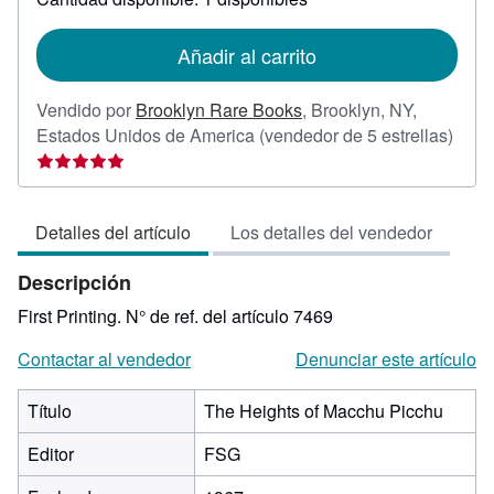
las
tarifas
de
Añadir al carrito
envío
Vendido por
Brooklyn Rare Books
,
Brooklyn, NY,
Calif
Estados Unidos de America
(vendedor de 5 estrellas)
del
vend
5
Detalles del artículo
Los detalles del vendedor
de
5
Descripción
estre
First Printing.
N° de ref. del artículo 7469
Contactar al vendedor
Denunciar este artículo
Título
The Heights of Macchu Picchu
Editor
FSG