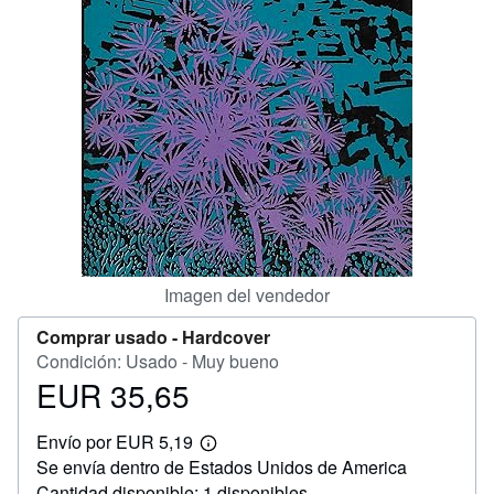
CERRAR
Imagen del vendedor
Comprar usado -
Hardcover
Condición: Usado - Muy bueno
EUR 35,65
Precio
EUR
Envío por EUR 5,19
35,65
Más
Se envía dentro de Estados Unidos de America
información
sobre
Cantidad disponible: 1 disponibles