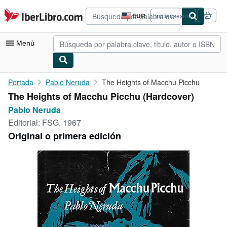
Pasar al contenido principal
IberLibro.com
EUR
Iniciar sesión
Preferencias
de
compra
Menú
del
sitio.
Mi cuenta
Portada
Pablo Neruda
The Heights of Macchu Picchu
The Heights of Macchu Picchu (Hardcover)
Consultar mis pedidos
Pablo Neruda
Búsqueda avanzada
Editorial:
FSG, 1967
Original o primera edición
Colecciones
Libros antiguos
Arte y coleccionismo
Vendedores
Comenzar a vender
Ayuda