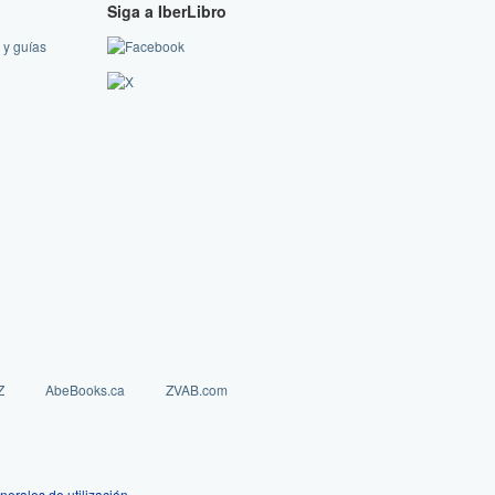
Siga a IberLibro
 y guías
Z
AbeBooks.ca
ZVAB.com
nerales de utilización
.