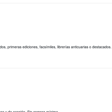
dos, primeras ediciones, facsímiles, librerías anticuarias o destacados.
guos y de ocasión. Sin compra mínima.