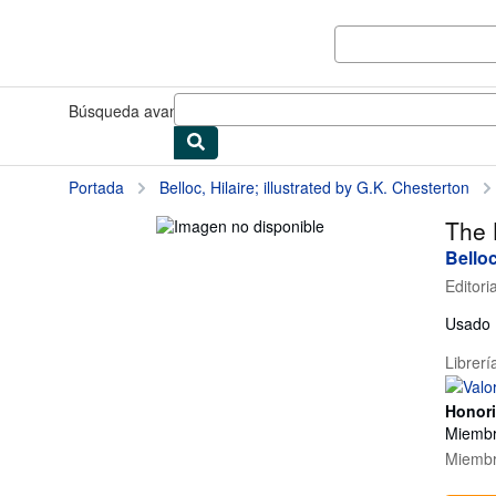
Pasar al contenido principal
IberLibro.com
Búsqueda avanzada
Colecciones
Libros antiguos
Arte y colec
Portada
Belloc, Hilaire; illustrated by G.K. Chesterton
The 
Belloc
Editori
Usado
Librerí
Honori
Miembr
Miembr