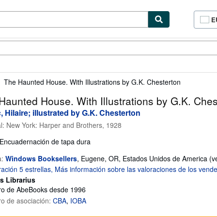
E
P
d
c
cionismo
Vendedores
Comenzar a vender
d
si
The Haunted House. With Illustrations by G.K. Chesterton
Haunted House. With Illustrations by G.K. Ches
, Hilaire; illustrated by G.K. Chesterton
al:
New York: Harper and Brothers, 1928
Encuadernación de tapa dura
a:
Windows Booksellers
,
Eugene, OR, Estados Unidos de America
(v
s Librarius
o de AbeBooks desde 1996
o de asociación:
CBA
IOBA