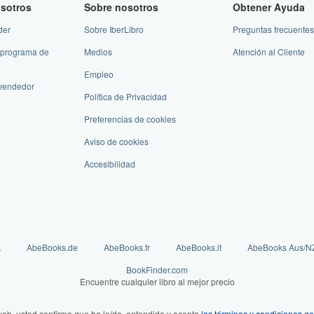
sotros
Sobre nosotros
Obtener Ayuda
der
Sobre IberLibro
Preguntas frecuentes
 programa de
Medios
Atención al Cliente
Empleo
vendedor
Política de Privacidad
Preferencias de cookies
Aviso de cookies
Accesibilidad
k
AbeBooks.de
AbeBooks.fr
AbeBooks.it
AbeBooks Aus/N
BookFinder.com
Encuentre cualquier libro al mejor precio
web, usted confirma que ha leído, entendido y acepta
los términos y condiciones ge