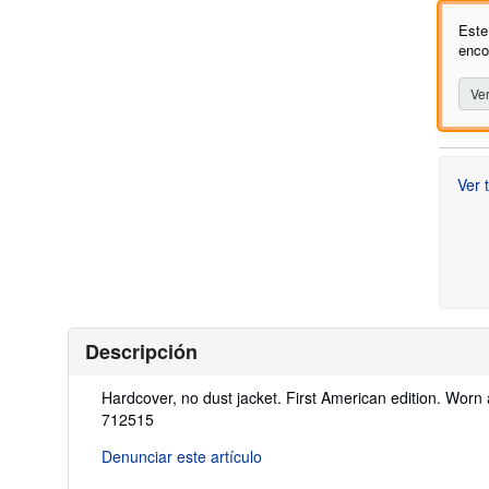
Este
enco
Ver
Ver 
Descripción
Descripción:
Hardcover, no dust jacket. First American edition. Worn
712515
Denunciar este artículo