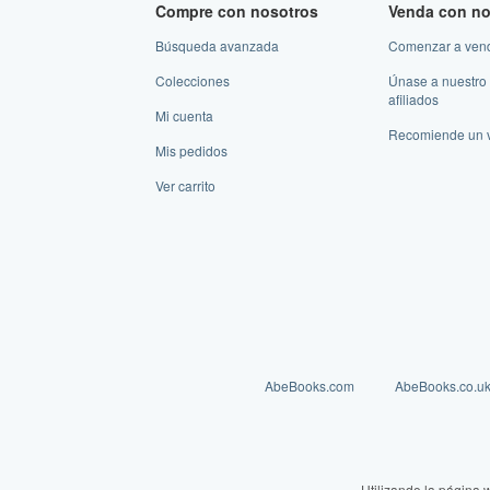
Compre con nosotros
Venda con no
Búsqueda avanzada
Comenzar a ven
Colecciones
Únase a nuestro
afiliados
Mi cuenta
Recomiende un 
Mis pedidos
Ver carrito
AbeBooks.com
AbeBooks.co.u
Utilizando la página 