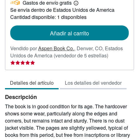
Gastos de envío gratis
39,66
Más
Se envía dentro de Estados Unidos de America
información
sobre
Cantidad disponible: 1 disponibles
las
tarifas
de
Añadir al carrito
envío
Vendido por
Aspen Book Co.
,
Denver, CO, Estados
Calificación
Unidos de America
(vendedor de 5 estrellas)
del
vendedor:
5
Detalles del artículo
Los detalles del vendedor
de
5
Descripción
estrellas
The book is in good condition for its age. The hardcover
shows some wear, particularly along the edges and
corners, but remains intact and sturdy. There is no dust
jacket visible. The pages are slightly yellowed, typical of
books from this period, but free from inscriptions or library