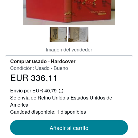
CERRAR
Imagen del vendedor
Comprar usado -
Hardcover
Condición: Usado - Bueno
EUR 336,11
Precio
EUR
Envío por EUR 40,79
336,11
Más
Se envía de Reino Unido a Estados Unidos de
información
sobre
America
las
Cantidad disponible: 1 disponibles
tarifas
de
envío
Añadir al carrito