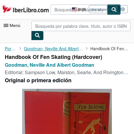
Pasar al contenido principal
IberLibro.com
EUR
Iniciar sesión
Preferencias
de
compra
Menú
del
sitio.
Mi cuenta
Portada
Goodman, Neville And Albert Goodman
Handbook Of Fen Skating
Handbook Of Fen Skating (Hardcover)
Consultar mis pedidos
Goodman, Neville And Albert Goodman
Búsqueda avanzada
Editorial:
Sampson Low, Marston, Searle, And Rivington, London, 1882
Original o primera edición
Colecciones
Libros antiguos
Arte y coleccionismo
Vendedores
Comenzar a vender
Ayuda