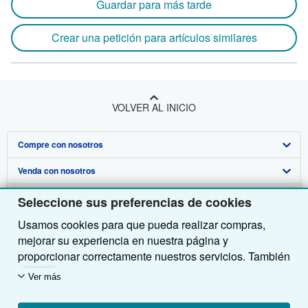
Guardar para más tarde
Crear una petición para artículos similares
VOLVER AL INICIO
Compre con nosotros
Venda con nosotros
Búsqueda avanzada
Sobre nosotros
Colecciones
Comenzar a vender
Seleccione sus preferencias de cookies
Usamos cookies para que pueda realizar compras,
Obtener Ayuda
Mi cuenta
Únase a nuestro programa de afiliados
Sobre IberLibro
mejorar su experiencia en nuestra página y
Otras compañías de AbeBooks
Mis pedidos
Recomiende un vendedor
Medios
Preguntas frecuentes y guías
proporcionar correctamente nuestros servicios. También
utilizamos cookies para comprender el modo en que los
Siga a IberLibro
Ver carrito
Empleo
Atención al Cliente
AbeBooks.com
Ver más
clientes utilizan nuestros servicios (por ejemplo,
midiendo las visitas al sitio) y así poder realizar
Política de Privacidad
AbeBooks.co.uk