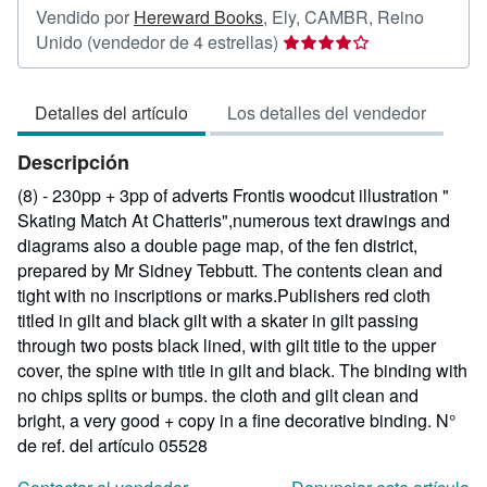
Vendido por
Hereward Books
,
Ely, CAMBR, Reino
Calificación
Unido
(vendedor de 4 estrellas)
del
vendedor:
Detalles del artículo
Los detalles del vendedor
4
de
Descripción
5
estrellas
(8) - 230pp + 3pp of adverts Frontis woodcut illustration "
Skating Match At Chatteris",numerous text drawings and
diagrams also a double page map, of the fen district,
prepared by Mr Sidney Tebbutt. The contents clean and
tight with no inscriptions or marks.Publishers red cloth
titled in gilt and black gilt with a skater in gilt passing
through two posts black lined, with gilt title to the upper
cover, the spine with title in gilt and black. The binding with
no chips splits or bumps. the cloth and gilt clean and
bright, a very good + copy in a fine decorative binding.
N°
de ref. del artículo 05528