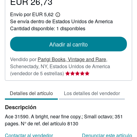
EUR 26,73
Precio
EUR
Envío por EUR 5,62
26,73
Más
Se envía dentro de Estados Unidos de America
información
sobre
Cantidad disponible: 1 disponibles
las
tarifas
de
Añadir al carrito
envío
Vendido por
Parigi Books, Vintage and Rare
,
Schenectady, NY, Estados Unidos de America
Calificación
(vendedor de 5 estrellas)
del
vendedor:
Detalles del artículo
Los detalles del vendedor
5
de
Descripción
5
estrellas
Ace 31590. A bright, near fine copy.; Small octavo; 351
pages.
N° de ref. del artículo 8130
Contactar al vendedor
Denunciar este artículo