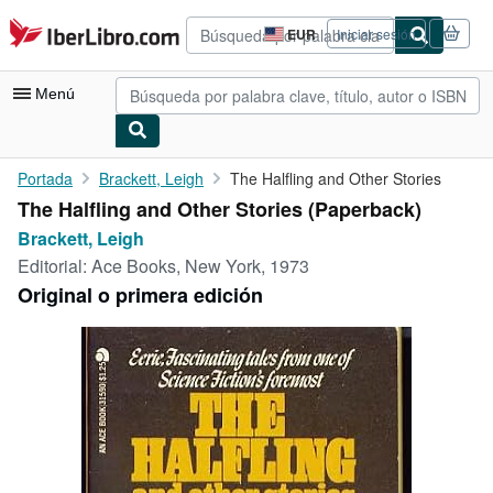
Pasar al contenido principal
IberLibro.com
EUR
Iniciar sesión
Preferencias
de
compra
Menú
del
sitio.
Mi cuenta
Portada
Brackett, Leigh
The Halfling and Other Stories
The Halfling and Other Stories (Paperback)
Consultar mis pedidos
Brackett, Leigh
Búsqueda avanzada
Editorial:
Ace Books, New York, 1973
Original o primera edición
Colecciones
Libros antiguos
Arte y coleccionismo
Vendedores
Comenzar a vender
Ayuda