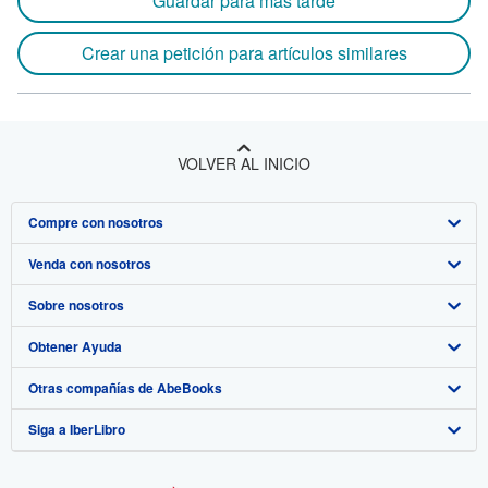
Guardar para más tarde
Crear una petición para artículos similares
VOLVER AL INICIO
Compre con nosotros
Venda con nosotros
Búsqueda avanzada
Sobre nosotros
Colecciones
Comenzar a vender
Obtener Ayuda
Mi cuenta
Únase a nuestro programa de afiliados
Sobre IberLibro
Otras compañías de AbeBooks
Mis pedidos
Recomiende un vendedor
Medios
Preguntas frecuentes y guías
Siga a IberLibro
Ver carrito
Empleo
Atención al Cliente
AbeBooks.com
Política de Privacidad
AbeBooks.co.uk