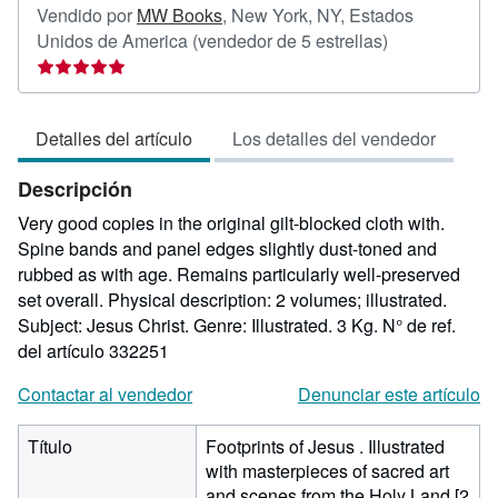
Vendido por
MW Books
,
New York, NY, Estados
Calificación
Unidos de America
(vendedor de 5 estrellas)
del
vendedor:
5
Detalles del artículo
Los detalles del vendedor
de
5
Descripción
estrellas
Very good copies in the original gilt-blocked cloth with.
Spine bands and panel edges slightly dust-toned and
rubbed as with age. Remains particularly well-preserved
set overall. Physical description: 2 volumes; illustrated.
Subject: Jesus Christ. Genre: Illustrated. 3 Kg.
N° de ref.
del artículo 332251
Contactar al vendedor
Denunciar este artículo
Título
Footprints of Jesus . Illustrated
with masterpieces of sacred art
and scenes from the Holy Land [2