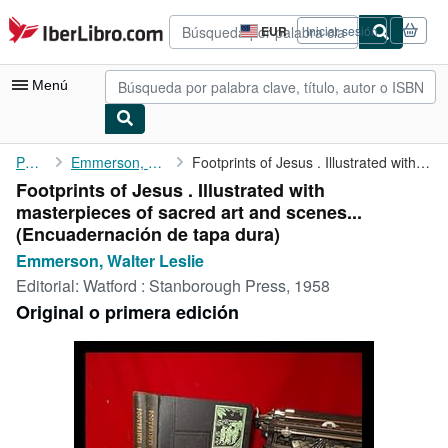
Pasar al contenido principal
IberLibro.com
EUR
Iniciar sesión
Preferencias
de
compra
Menú
del
sitio.
Mi cuenta
Portada
Emmerson, Walter Leslie
Footprints of Jesus . Illustrated with masterpieces of sacred ...
Footprints of Jesus . Illustrated with
Consultar mis pedidos
masterpieces of sacred art and scenes...
Búsqueda avanzada
(Encuadernación de tapa dura)
Emmerson, Walter Leslie
Colecciones
Editorial:
Watford : Stanborough Press, 1958
Libros antiguos
Original o primera edición
Arte y coleccionismo
Vendedores
Comenzar a vender
Ayuda