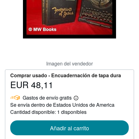
CERRAR
Imagen del vendedor
Comprar usado -
Encuadernación de tapa dura
EUR 48,11
Precio
EUR
Gastos de envío gratis
48,11
Más
Se envía dentro de Estados Unidos de America
información
sobre
Cantidad disponible: 1 disponibles
las
tarifas
de
Añadir al carrito
envío