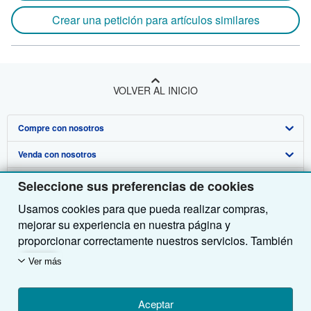
Crear una petición para artículos similares
VOLVER AL INICIO
Compre con nosotros
Venda con nosotros
Búsqueda avanzada
Sobre nosotros
Colecciones
Comenzar a vender
Seleccione sus preferencias de cookies
Usamos cookies para que pueda realizar compras,
Obtener Ayuda
Mi cuenta
Únase a nuestro programa de afiliados
Sobre IberLibro
mejorar su experiencia en nuestra página y
Otras compañías de AbeBooks
Mis pedidos
Recomiende un vendedor
Medios
Preguntas frecuentes y guías
proporcionar correctamente nuestros servicios. También
utilizamos cookies para comprender el modo en que los
Siga a IberLibro
Ver carrito
Empleo
Atención al Cliente
AbeBooks.com
Ver más
clientes utilizan nuestros servicios (por ejemplo,
midiendo las visitas al sitio) y así poder realizar
Política de Privacidad
AbeBooks.co.uk
mejoras. Si está de acuerdo, también utilizaremos
Aceptar