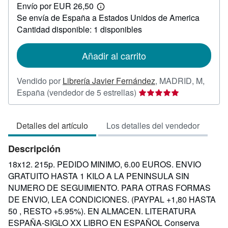
Envío por EUR 26,50
60,00
Más
Se envía de España a Estados Unidos de America
información
sobre
Cantidad disponible: 1 disponibles
las
tarifas
de
Añadir al carrito
envío
Vendido por
Librería Javier Fernández
,
MADRID, M,
Calificación
España
(vendedor de 5 estrellas)
del
vendedor:
Detalles del artículo
Los detalles del vendedor
5
de
Descripción
5
estrellas
18x12. 215p. PEDIDO MINIMO, 6.00 EUROS. ENVIO
GRATUITO HASTA 1 KILO A LA PENINSULA SIN
NUMERO DE SEGUIMIENTO. PARA OTRAS FORMAS
DE ENVIO, LEA CONDICIONES. (PAYPAL +1,80 HASTA
50 , RESTO +5.95%). EN ALMACEN. LITERATURA
ESPAÑA-SIGLO XX LIBRO EN ESPAÑOL Conserva