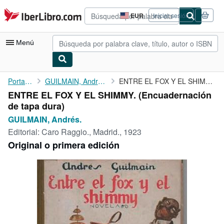
Pasar al contenido principal
IberLibro.com
EUR
Iniciar sesión
Preferencias
de
compra
Menú
del
sitio.
Mi cuenta
Portada
GUILMAIN, Andrés.
ENTRE EL FOX Y EL SHIMMY.
ENTRE EL FOX Y EL SHIMMY. (Encuadernación
Consultar mis pedidos
de tapa dura)
Búsqueda avanzada
GUILMAIN, Andrés.
Editorial:
Caro Raggio., Madrid., 1923
Colecciones
Original o primera edición
Libros antiguos
Arte y coleccionismo
Vendedores
Comenzar a vender
Ayuda