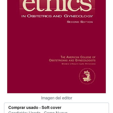
CERRAR
Imagen del editor
Comprar usado -
Soft cover
Condición: Usado - Como Nuevo