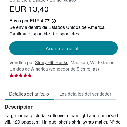
EUR 13,40
Precio
EUR
Envío por EUR 4,77
13,40
Más
Se envía dentro de Estados Unidos de America
información
sobre
Cantidad disponible: 1 disponibles
las
tarifas
de
Añadir al carrito
envío
Vendido por
Stony Hill Books
,
Madison, WI, Estados
Calificación
Unidos de America
(vendedor de 5 estrellas)
del
vendedor:
5
Detalles del artículo
Los detalles del vendedor
de
5
Descripción
estrellas
Large format pictorial softcover clean tight and unmarked
viii, 129 pages, still in publisher's shrinkwrap mailer.
N° de