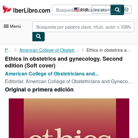
Pasar al contenido principal
IberLibro.com
EUR
Iniciar sesión
Preferencias
de
compra
Menú
del
sitio.
Mi cuenta
Portada
American College of Obstetricians and Gynecologists. Women's...
Ethics in obstetrics and gynecology. Second edition
Ethics in obstetrics and gynecology. Second
Consultar mis pedidos
edition (Soft cover)
Búsqueda avanzada
American College of Obstetricians and...
Editorial:
American College of Obstetricians and Gynecologists. Women's Health Care Physicians, Washington DC, 2004
Colecciones
Original o primera edición
Libros antiguos
Arte y coleccionismo
Vendedores
Comenzar a vender
Ayuda