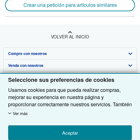
Crear una petición para artículos similares
VOLVER AL INICIO
Compre con nosotros
Venda con nosotros
Búsqueda avanzada
Sobre nosotros
Colecciones
Comenzar a vender
Seleccione sus preferencias de cookies
Usamos cookies para que pueda realizar compras,
Obtener Ayuda
Mi cuenta
Únase a nuestro programa de afiliados
Sobre IberLibro
mejorar su experiencia en nuestra página y
Otras compañías de AbeBooks
Mis pedidos
Recomiende un vendedor
Medios
Preguntas frecuentes y guías
proporcionar correctamente nuestros servicios. También
utilizamos cookies para comprender el modo en que los
Siga a IberLibro
Ver carrito
Empleo
Atención al Cliente
AbeBooks.com
Ver más
clientes utilizan nuestros servicios (por ejemplo,
midiendo las visitas al sitio) y así poder realizar
Política de Privacidad
AbeBooks.co.uk
mejoras. Si está de acuerdo, también utilizaremos
Aceptar
Preferencias de cookies
AbeBooks.de