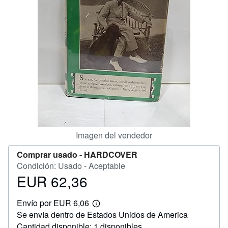
CERRAR
Imagen del vendedor
Comprar usado -
HARDCOVER
Condición: Usado - Aceptable
EUR 62,36
Precio
EUR
Envío por EUR 6,06
62,36
Más
Se envía dentro de Estados Unidos de America
información
sobre
Cantidad disponible: 1 disponibles