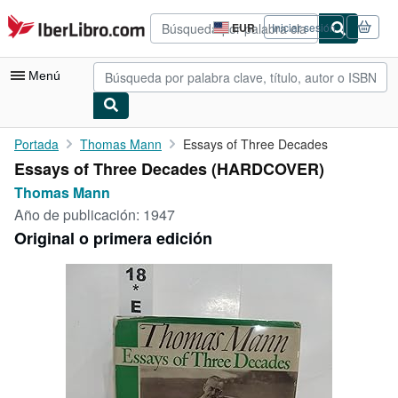
Pasar al contenido principal
IberLibro.com
EUR
Iniciar sesión
Preferencias
de
compra
Menú
del
sitio.
Mi cuenta
Portada
Thomas Mann
Essays of Three Decades
Essays of Three Decades (HARDCOVER)
Consultar mis pedidos
Thomas Mann
Búsqueda avanzada
Año de publicación:
1947
Original o primera edición
Colecciones
Libros antiguos
Arte y coleccionismo
Vendedores
Comenzar a vender
Ayuda