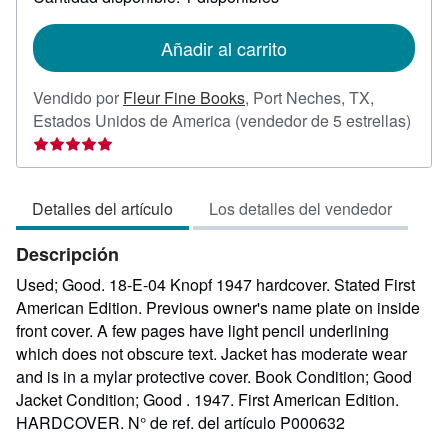
las
tarifas
de
Añadir al carrito
envío
Vendido por
Fleur Fine Books
,
Port Neches, TX,
Calif
Estados Unidos de America
(vendedor de 5 estrellas)
del
vend
5
Detalles del artículo
Los detalles del vendedor
de
5
Descripción
estre
Used; Good. 18-E-04 Knopf 1947 hardcover. Stated First
American Edition. Previous owner's name plate on inside
front cover. A few pages have light pencil underlining
which does not obscure text. Jacket has moderate wear
and is in a mylar protective cover. Book Condition; Good
Jacket Condition; Good . 1947. First American Edition.
HARDCOVER.
N° de ref. del artículo P000632