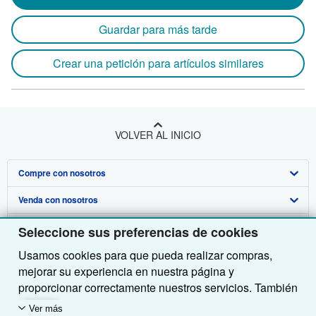
Guardar para más tarde
Crear una petición para artículos similares
VOLVER AL INICIO
Compre con nosotros
Venda con nosotros
Búsqueda avanzada
Sobre nosotros
Colecciones
Comenzar a vender
Seleccione sus preferencias de cookies
Usamos cookies para que pueda realizar compras,
Obtener Ayuda
Mi cuenta
Únase a nuestro programa de afiliados
Sobre IberLibro
mejorar su experiencia en nuestra página y
Otras compañías de AbeBooks
Mis pedidos
Recomiende un vendedor
Medios
Preguntas frecuentes y guías
proporcionar correctamente nuestros servicios. También
utilizamos cookies para comprender el modo en que los
Siga a IberLibro
Ver carrito
Empleo
Atención al Cliente
AbeBooks.com
Ver más