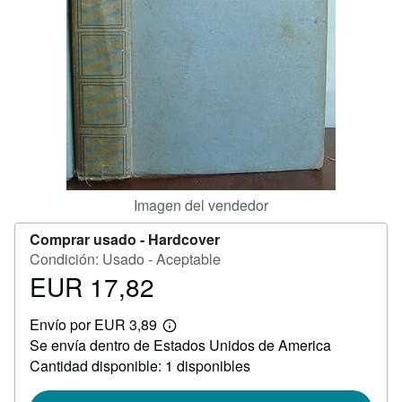
CERRAR
Imagen del vendedor
Comprar usado -
Hardcover
Condición: Usado - Aceptable
EUR 17,82
Precio
EUR
Envío por EUR 3,89
17,82
Más
Se envía dentro de Estados Unidos de America
información
sobre
Cantidad disponible: 1 disponibles
las
tarifas
de