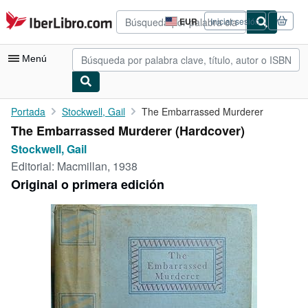
Pasar al contenido principal
IberLibro.com
EUR
Iniciar sesión
Preferencias
de
compra
Menú
del
sitio.
Mi cuenta
Portada
Stockwell, Gail
The Embarrassed Murderer
The Embarrassed Murderer (Hardcover)
Consultar mis pedidos
Stockwell, Gail
Búsqueda avanzada
Editorial:
Macmillan, 1938
Original o primera edición
Colecciones
Libros antiguos
Arte y coleccionismo
Vendedores
Comenzar a vender
Ayuda