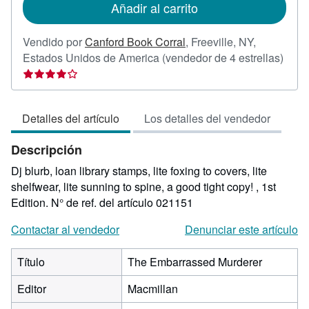
Añadir al carrito
envío
Vendido por
Canford Book Corral
,
Freeville, NY,
Calif
Estados Unidos de America
(vendedor de 4 estrellas)
del
vend
4
Detalles del artículo
Los detalles del vendedor
de
5
Descripción
estre
Dj blurb, loan library stamps, lite foxing to covers, lite
shelfwear, lite sunning to spine, a good tight copy! , 1st
Edition.
N° de ref. del artículo 021151
Contactar al vendedor
Denunciar este artículo
Título
The Embarrassed Murderer
Editor
Macmillan