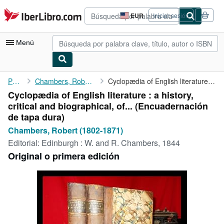
Pasar al contenido principal
IberLibro.com
EUR
Iniciar sesión
Preferencias
de
compra
Menú
del
sitio.
Mi cuenta
Portada
Chambers, Robert (1802-1871)
Cyclopædia of English literature : a history, critical and ...
Cyclopædia of English literature : a history,
Consultar mis pedidos
critical and biographical, of... (Encuadernación
Búsqueda avanzada
de tapa dura)
Chambers, Robert (1802-1871)
Colecciones
Editorial:
Edinburgh : W. and R. Chambers, 1844
Libros antiguos
Original o primera edición
Arte y coleccionismo
Vendedores
Comenzar a vender
Ayuda