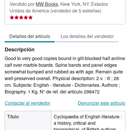
Vendido por
MW Books
,
New York, NY, Estados
Calificación
Unidos de America
(vendedor de 5 estrellas)
del
vendedor:
5
Detalles del artículo
Los detalles del vendedor
de
5
Descripción
estrellas
Good to very good copies bound in gilt-blocked half aniline
calf over marble boards. Spine bands and panel edges
somewhat bumped and rubbed as with age. Remain quite
well-preserved overall. Physical description: 2 v. : ill ; 26
cm. Subjects: English - literature - Dictionaries. Authors ;
Biography. 1 Kg.
N° de ref. del artículo 298472
Contactar al vendedor
Denunciar este artículo
Título
Cyclopædia of English literature :
a history, critical and
biographical, of British authors,