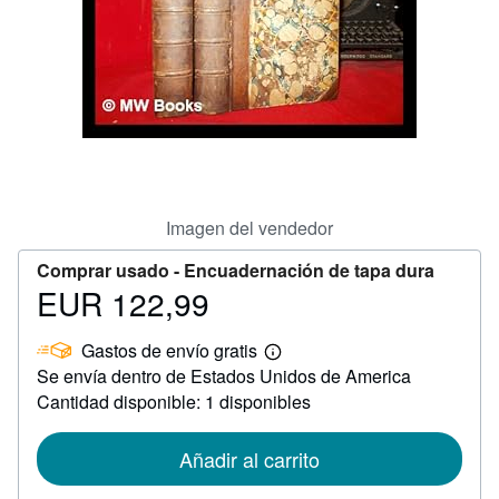
CERRAR
Imagen del vendedor
Comprar usado -
Encuadernación de tapa dura
EUR 122,99
Precio
EUR
Gastos de envío gratis
122,99
Más
Se envía dentro de Estados Unidos de America
información
sobre
Cantidad disponible: 1 disponibles
las
tarifas
de
Añadir al carrito
envío