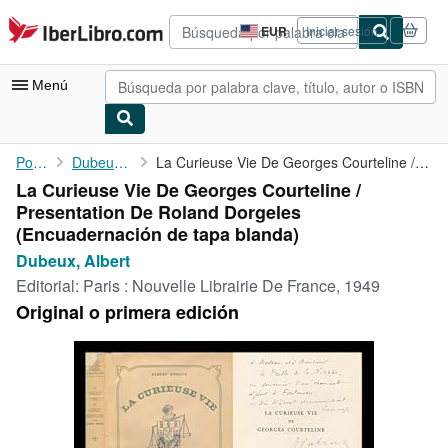
Pasar al contenido principal
IberLibro.com
EUR
Iniciar sesión
Preferencias
de
compra
Menú
del
sitio.
Mi cuenta
Portada
Dubeux, Albert
La Curieuse Vie De Georges Courteline / Presentation De Roland ...
La Curieuse Vie De Georges Courteline /
Consultar mis pedidos
Presentation De Roland Dorgeles
Búsqueda avanzada
(Encuadernación de tapa blanda)
Dubeux, Albert
Colecciones
Editorial:
Paris : Nouvelle Librairie De France, 1949
Libros antiguos
Original o primera edición
Arte y coleccionismo
Vendedores
Comenzar a vender
Ayuda