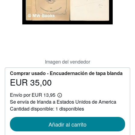
CERRAR
Imagen del vendedor
Comprar usado -
Encuadernación de tapa blanda
EUR 35,00
Precio
EUR
Envío por EUR 13,95
35,00
Más
Se envía de Irlanda a Estados Unidos de America
información
sobre
Cantidad disponible: 1 disponibles
las
tarifas
de
Añadir al carrito
envío