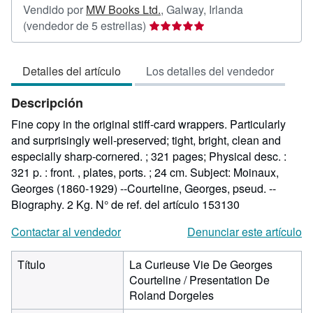
Vendido por
MW Books Ltd.
,
Galway, Irlanda
Calificación
(vendedor de 5 estrellas)
del
vendedor:
Detalles del artículo
Los detalles del vendedor
5
de
Descripción
5
estrellas
Fine copy in the original stiff-card wrappers. Particularly
and surprisingly well-preserved; tight, bright, clean and
especially sharp-cornered. ; 321 pages; Physical desc. :
321 p. : front. , plates, ports. ; 24 cm. Subject: Moinaux,
Georges (1860-1929) --Courteline, Georges, pseud. --
Biography. 2 Kg.
N° de ref. del artículo 153130
Contactar al vendedor
Denunciar este artículo
Título
La Curieuse Vie De Georges
Courteline / Presentation De
Roland Dorgeles