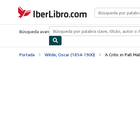
Pasar al contenido principal
IberLibro.com
Búsqueda avanzada
Colecciones
Libros antiguos
Arte y colecc
Portada
Wilde, Oscar (1854-1900)
A Critic in Pall Ma