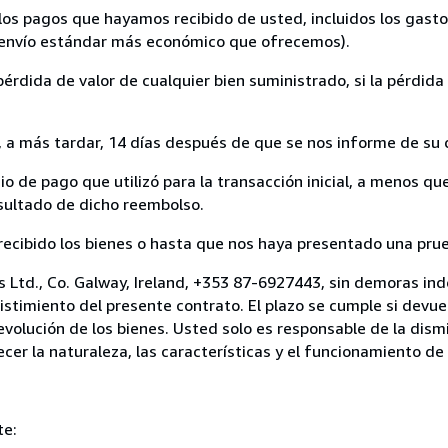
los pagos que hayamos recibido de usted, incluidos los gasto
 de envío estándar más económico que ofrecemos).
rdida de valor de cualquier bien suministrado, si la pérdida
a más tardar, 14 días después de que se nos informe de su d
 de pago que utilizó para la transacción inicial, a menos q
esultado de dicho reembolso.
cibido los bienes o hasta que nos haya presentado una prueb
 Ltd., Co. Galway, Ireland, +353 87-6927443, sin demoras ind
istimiento del presente contrato. El plazo se cumple si devu
volución de los bienes. Usted solo es responsable de la dism
cer la naturaleza, las características y el funcionamiento de 
te: