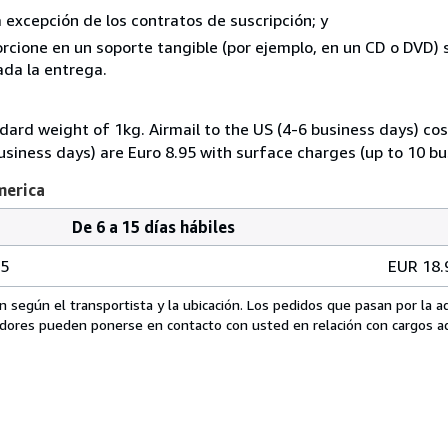
a excepción de los contratos de suscripción; y
orcione en un soporte tangible (por ejemplo, en un CD o DVD)
ada la entrega.
dard weight of 1kg. Airmail to the US (4-6 business days) cos
usiness days) are Euro 8.95 with surface charges (up to 10 bu
merica
De 6 a 15 días hábiles
95
EUR 18.
n según el transportista y la ubicación. Los pedidos que pasan por la 
edores pueden ponerse en contacto con usted en relación con cargos ad