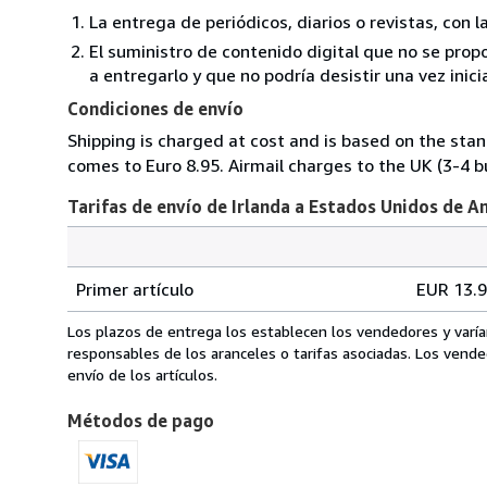
La entrega de periódicos, diarios o revistas, con l
El suministro de contenido digital que no se prop
a entregarlo y que no podría desistir una vez inici
Condiciones de envío
Shipping is charged at cost and is based on the stan
comes to Euro 8.95. Airmail charges to the UK (3-4 b
Tarifas de envío de Irlanda a Estados Unidos de A
Cantidad
Tarifas
del
Primer artículo
EUR 13.
pedido
de
envío
Los plazos de entrega los establecen los vendedores y varía
de
responsables de los aranceles o tarifas asociadas. Los vend
Irlanda
envío de los artículos.
a
Métodos de pago
Estados
Unidos
de