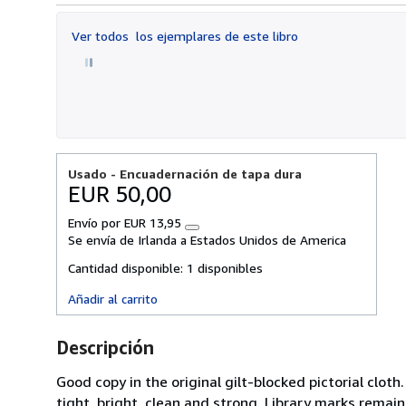
5
de
Ver todos
los ejemplares de este libro
5
estrellas
Usado -
Encuadernación de tapa dura
EUR 50,00
Envío por EUR 13,95
Más
Se envía de Irlanda a Estados Unidos de America
información
sobre
Cantidad disponible:
1 disponibles
las
tarifas
Añadir al carrito
de
envío
Descripción
Good copy in the original gilt-blocked pictorial clo
tight, bright, clean and strong. Library marks remain.