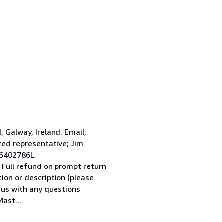
Galway, Ireland. Email;
ed representative; Jim
 6402786L.
 Full refund on prompt return
tion or description (please
l us with any questions
ast...