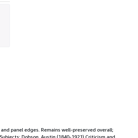
ds and panel edges. Remains well-preserved overall;
m. Subjects; Dobson, Austin (1840-1921) Criticism and