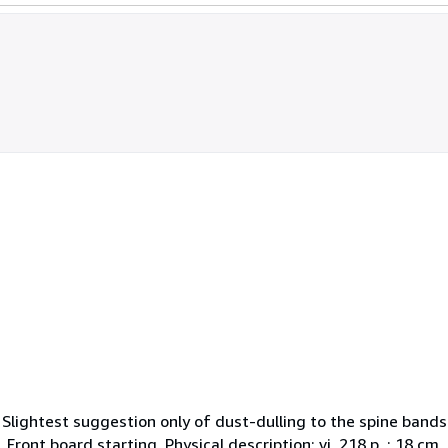
th. Slightest suggestion only of dust-dulling to the spine ban
 Front board starting. Physical description; vi, 218 p. ; 18 c