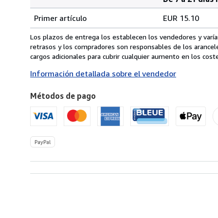
Cantidad
Tarifas
del
Primer artículo
EUR 15.10
pedido
de
envío
Los plazos de entrega los establecen los vendedores y varían
de
retrasos y los compradores son responsables de los arancel
Canada
cargos adicionales para cubrir cualquier aumento en los coste
a
Información detallada sobre el vendedor
Estados
Unidos
Métodos de pago
de
America
PayPal