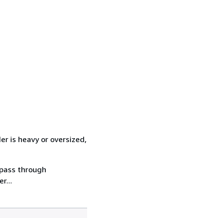
er is heavy or oversized,
 pass through
r...