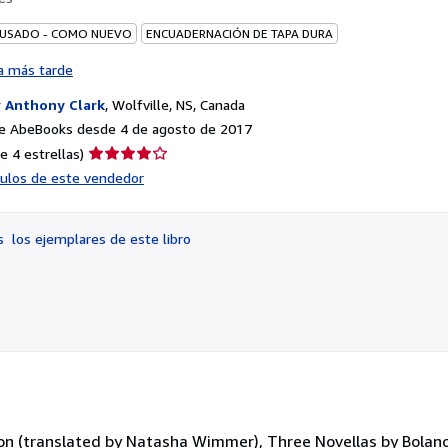
 USADO - COMO NUEVO
ENCUADERNACIÓN DE TAPA DURA
a más tarde
r
Anthony Clark
,
Wolfville, NS, Canada
e AbeBooks desde 4 de agosto de 2017
Calificación
e 4 estrellas)
del
ículos de este vendedor
vendedor:
4
de
os
los ejemplares de este libro
5
estrellas
ion (translated by Natasha Wimmer), Three Novellas by Bolano