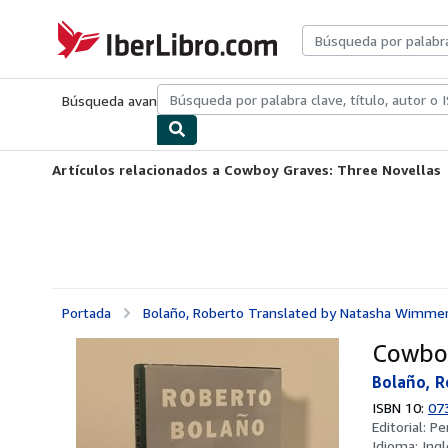
Pasar al contenido principal
IberLibro.com
Búsqueda avanzada
Colecciones
Libros antiguos
Arte y colecc
Artículos relacionados a Cowboy Graves: Three Novellas
Portada
Bolaño, Roberto Translated by Natasha Wimme
Cowboy
Bolaño, 
ISBN 10:
07
Editorial:
Pe
Idioma:
Ingl