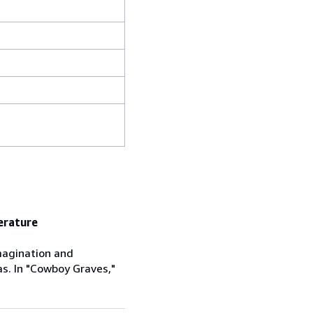
erature
magination and
as. In "Cowboy Graves,"