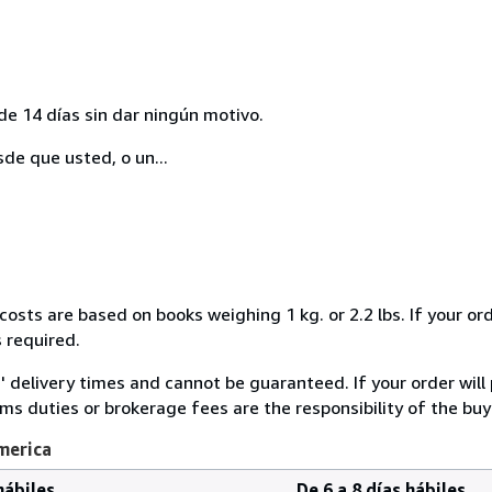
de 14 días sin dar ningún motivo.
sde que usted, o un...
costs are based on books weighing 1 kg. or 2.2 lbs. If your ord
 required.
' delivery times and cannot be guaranteed. If your order will
s duties or brokerage fees are the responsibility of the buye
merica
hábiles
De 6 a 8 días hábiles