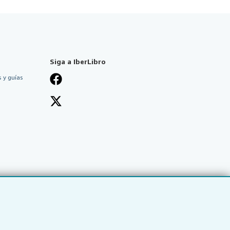
Siga a IberLibro
 y guías