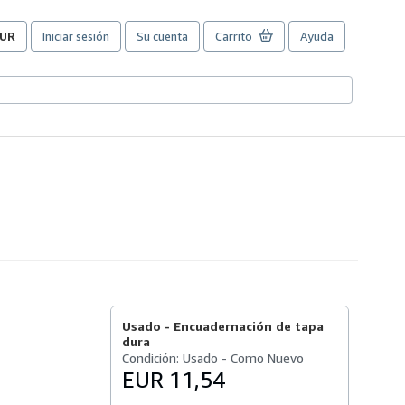
UR
Iniciar sesión
Su cuenta
Carrito
Ayuda
referencias
e
ompra
el
itio.
Usado -
Encuadernación de tapa
dura
Condición: Usado - Como Nuevo
EUR 11,54