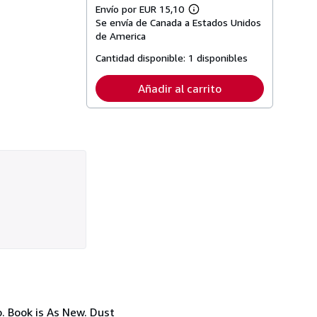
Envío por EUR 15,10
Más
Se envía de Canada a Estados Unidos
información
sobre
de America
las
tarifas
Cantidad disponible:
1 disponibles
de
envío
Añadir al carrito
. Book is As New. Dust