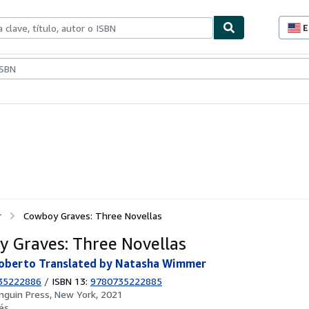
E
P
d
c
ionismo
Vendedores
Comenzar a vender
d
s
r
Cowboy Graves: Three Novellas
 Graves: Three Novellas
Roberto Translated by Natasha Wimmer
35222886
/
ISBN 13:
9780735222885
nguin Press, New York, 2021
és