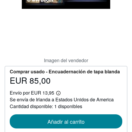
CERRAR
Imagen del vendedor
Comprar usado -
Encuadernación de tapa blanda
EUR 85,00
Precio
EUR
Envío por EUR 13,95
85,00
Más
Se envía de Irlanda a Estados Unidos de America
información
sobre
Cantidad disponible: 1 disponibles
las
tarifas
de
Añadir al carrito
envío