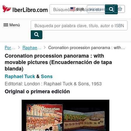
Pasar al contenido principal
IberLibro.com
EUR
Iniciar sesión
Preferencias
de
compra
Menú
del
sitio.
Mi cuenta
Portada
Raphael Tuck
Coronation procession panorama : with movable pictures
Coronation procession panorama : with
Consultar mis pedidos
movable pictures (Encuadernación de tapa
Búsqueda avanzada
blanda)
Raphael Tuck
&
Sons
Colecciones
Editorial:
London : Raphael Tuck & Sons, 1953
Libros antiguos
Original o primera edición
Arte y coleccionismo
Vendedores
Comenzar a vender
Ayuda