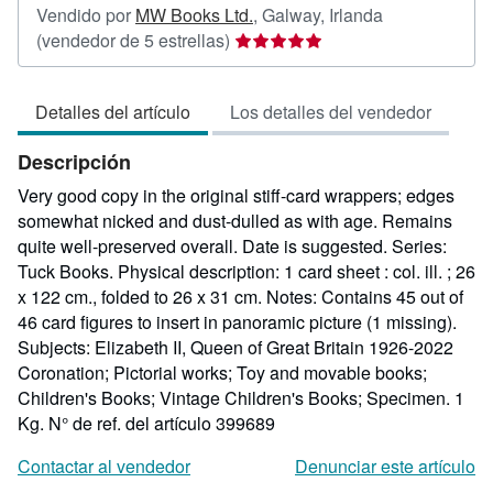
Vendido por
MW Books Ltd.
,
Galway, Irlanda
Calificación
(vendedor de 5 estrellas)
del
vendedor:
Detalles del artículo
Los detalles del vendedor
5
de
Descripción
5
estrellas
Very good copy in the original stiff-card wrappers; edges
somewhat nicked and dust-dulled as with age. Remains
quite well-preserved overall. Date is suggested. Series:
Tuck Books. Physical description: 1 card sheet : col. ill. ; 26
x 122 cm., folded to 26 x 31 cm. Notes: Contains 45 out of
46 card figures to insert in panoramic picture (1 missing).
Subjects: Elizabeth II, Queen of Great Britain 1926-2022
Coronation; Pictorial works; Toy and movable books;
Children's Books; Vintage Children's Books; Specimen. 1
Kg.
N° de ref. del artículo 399689
Contactar al vendedor
Denunciar este artículo