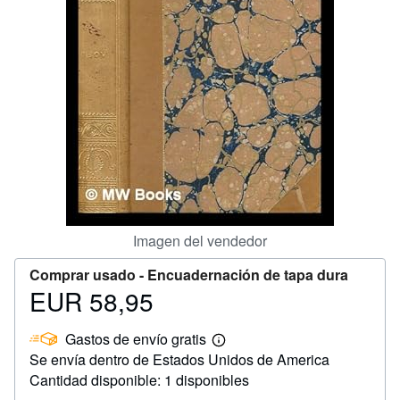
CERRAR
Imagen del vendedor
Comprar usado -
Encuadernación de tapa dura
EUR 58,95
Precio
EUR
Gastos de envío gratis
58,95
Más
Se envía dentro de Estados Unidos de America
información
sobre
Cantidad disponible: 1 disponibles
las
tarifas