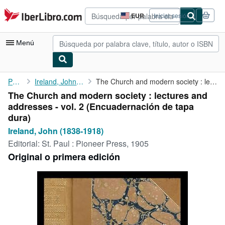
Pasar al contenido principal
IberLibro.com
EUR
Iniciar sesión
Preferencias
de
compra
Menú
del
sitio.
Mi cuenta
Portada
Ireland, John (1838-1918)
The Church and modern society : lectures and addresses - vol. 2
The Church and modern society : lectures and
Consultar mis pedidos
addresses - vol. 2 (Encuadernación de tapa
Búsqueda avanzada
dura)
Ireland, John (1838-1918)
Colecciones
Editorial:
St. Paul : Pioneer Press, 1905
Libros antiguos
Original o primera edición
Arte y coleccionismo
Vendedores
Comenzar a vender
Ayuda