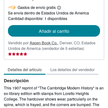
EUR
Gastos de envío gratis
11,40
Más
Se envía dentro de Estados Unidos de America
información
sobre
Cantidad disponible: 1 disponibles
las
tarifas
de
Añadir al carrito
envío
Vendido por
Aspen Book Co.
,
Denver, CO, Estados
Calificación
Unidos de America
(vendedor de 5 estrellas)
del
vendedor:
5
Detalles del artículo
Los detalles del vendedor
de
5
Descripción
estrellas
This 1907 reprint of "The Cambridge Modern History" is an
ex-library edition with stamps from Loretto Heights
College. The hardcover shows wear, particularly on the
spine, which is frayed, and the corners are bumped. The