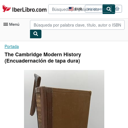
Pasar al contenido principal
IberLibro.com
EUR
Iniciar sesión
Preferencias
de
compra
Menú
del
sitio.
Mi cuenta
Portada
The Cambridge Modern History
Consultar mis pedidos
(Encuadernación de tapa dura)
Búsqueda avanzada
Colecciones
Libros antiguos
Arte y coleccionismo
Vendedores
Comenzar a vender
Ayuda