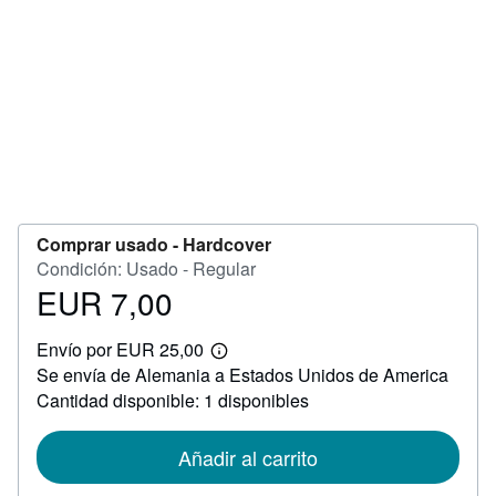
CERRAR
Comprar usado -
Hardcover
Condición: Usado - Regular
EUR 7,00
Precio
EUR
Envío por EUR 25,00
7,00
Más
Se envía de Alemania a Estados Unidos de America
información
sobre
Cantidad disponible: 1 disponibles
las
tarifas
de
Añadir al carrito
envío