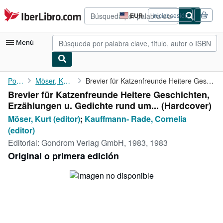
Pasar al contenido principal
IberLibro.com
EUR
Iniciar sesión
Preferencias
de
compra
Menú
del
sitio.
Mi cuenta
Portada
Möser, Kurt (editor)
Brevier für Katzenfreunde Heitere Geschichten, Erzählungen u. ...
Brevier für Katzenfreunde Heitere Geschichten,
Consultar mis pedidos
Erzählungen u. Gedichte rund um... (Hardcover)
Búsqueda avanzada
Möser, Kurt (editor)
;
Kauffmann- Rade, Cornelia
(editor)
Colecciones
Editorial:
Gondrom Verlag GmbH, 1983, 1983
Libros antiguos
Original o primera edición
Arte y coleccionismo
Vendedores
Comenzar a vender
Ayuda