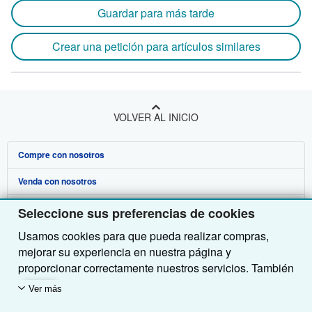
Guardar para más tarde
Crear una petición para artículos similares
VOLVER AL INICIO
Compre con nosotros
Venda con nosotros
Búsqueda avanzada
Sobre nosotros
Colecciones
Comenzar a vender
Seleccione sus preferencias de cookies
Usamos cookies para que pueda realizar compras,
Obtener Ayuda
Mi cuenta
Únase a nuestro programa de afiliados
Sobre IberLibro
mejorar su experiencia en nuestra página y
Otras compañías de AbeBooks
Mis pedidos
Recomiende un vendedor
Medios
Preguntas frecuentes y guías
proporcionar correctamente nuestros servicios. También
utilizamos cookies para comprender el modo en que los
Siga a IberLibro
Ver carrito
Empleo
Atención al Cliente
AbeBooks.com
Ver más
clientes utilizan nuestros servicios (por ejemplo,