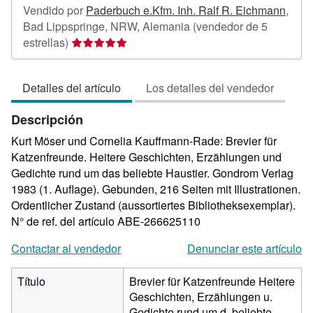
Vendido por
Paderbuch e.Kfm. Inh. Ralf R. Eichmann
,
Bad Lippspringe, NRW, Alemania
(vendedor de 5
Calificación
estrellas)
del
vendedor:
Detalles del artículo
Los detalles del vendedor
5
de
Descripción
5
estrellas
Kurt Möser und Cornelia Kauffmann-Rade: Brevier für
Katzenfreunde. Heitere Geschichten, Erzählungen und
Gedichte rund um das beliebte Haustier. Gondrom Verlag
1983 (1. Auflage). Gebunden, 216 Seiten mit Illustrationen.
Ordentlicher Zustand (aussortiertes Bibliotheksexemplar).
N° de ref. del artículo ABE-266625110
Contactar al vendedor
Denunciar este artículo
Título
Brevier für Katzenfreunde Heitere
Geschichten, Erzählungen u.
Gedichte rund um d. beliebte