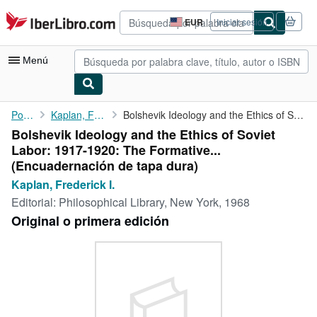
Pasar al contenido principal
IberLibro.com
EUR
Iniciar sesión
Preferencias
de
compra
Menú
del
sitio.
Mi cuenta
Portada
Kaplan, Frederick I.
Bolshevik Ideology and the Ethics of Soviet Labor: 1917-1920: ...
Bolshevik Ideology and the Ethics of Soviet
Consultar mis pedidos
Labor: 1917-1920: The Formative...
Búsqueda avanzada
(Encuadernación de tapa dura)
Kaplan, Frederick I.
Colecciones
Editorial:
Philosophical Library, New York, 1968
Libros antiguos
Original o primera edición
Arte y coleccionismo
Vendedores
Comenzar a vender
Ayuda