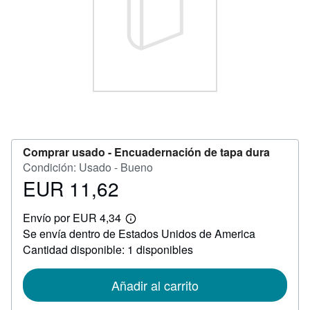
CERRAR
Comprar usado -
Encuadernación de tapa dura
Condición: Usado - Bueno
EUR 11,62
Precio
EUR
Envío por EUR 4,34
11,62
Más
Se envía dentro de Estados Unidos de America
información
sobre
Cantidad disponible: 1 disponibles
las
tarifas
de
Añadir al carrito
envío