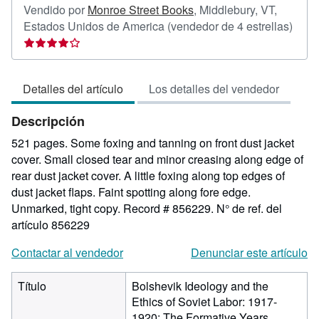
Vendido por
Monroe Street Books
,
Middlebury, VT,
Calif
Estados Unidos de America
(vendedor de 4 estrellas)
del
vend
4
Detalles del artículo
Los detalles del vendedor
de
5
Descripción
estre
521 pages. Some foxing and tanning on front dust jacket
cover. Small closed tear and minor creasing along edge of
rear dust jacket cover. A little foxing along top edges of
dust jacket flaps. Faint spotting along fore edge.
Unmarked, tight copy. Record # 856229.
N° de ref. del
artículo 856229
Contactar al vendedor
Denunciar este artículo
Título
Bolshevik Ideology and the
Ethics of Soviet Labor: 1917-
1920: The Formative Years