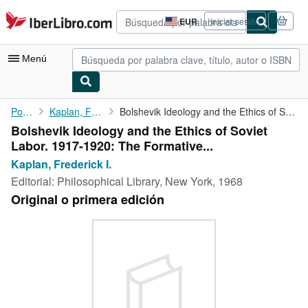
Pasar al contenido principal
IberLibro.com
EUR
Iniciar sesión
Preferencias
de
compra
Menú
del
sitio.
Mi cuenta
Portada
Kaplan, Frederick I.
Bolshevik Ideology and the Ethics of Soviet Labor. 1917-1920: ...
Bolshevik Ideology and the Ethics of Soviet
Consultar mis pedidos
Labor. 1917-1920: The Formative...
Búsqueda avanzada
Kaplan, Frederick I.
Editorial:
Philosophical Library, New York, 1968
Colecciones
Original o primera edición
Libros antiguos
Arte y coleccionismo
Vendedores
Comenzar a vender
Ayuda