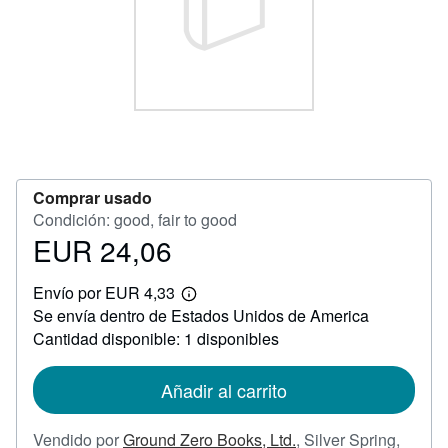
CERRAR
Comprar usado
Condición: good, fair to good
EUR 24,06
Precio
EUR
Envío por EUR 4,33
24,06
Más
Se envía dentro de Estados Unidos de America
información
sobre
Cantidad disponible: 1 disponibles
las
tarifas
de
Añadir al carrito
envío
Vendido por
Ground Zero Books, Ltd.
,
Silver Spring,