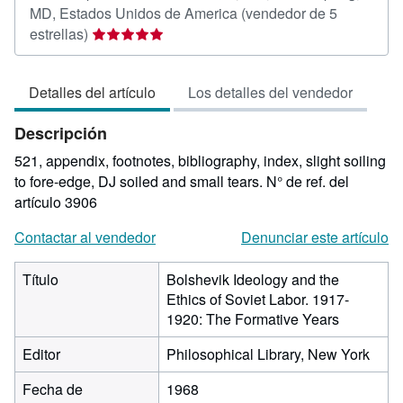
MD, Estados Unidos de America
(vendedor de 5
Calificación
estrellas)
del
vendedor:
Detalles del artículo
Los detalles del vendedor
5
de
Descripción
5
estrellas
521, appendix, footnotes, bibliography, index, slight soiling
to fore-edge, DJ soiled and small tears.
N° de ref. del
artículo 3906
Contactar al vendedor
Denunciar este artículo
Título
Bolshevik Ideology and the
Ethics of Soviet Labor. 1917-
1920: The Formative Years
Editor
Philosophical Library, New York
Fecha de
1968