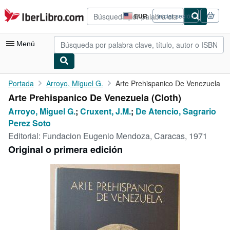
Pasar al contenido principal
IberLibro.com
EUR
Iniciar sesión
Preferencias
de
compra
Menú
del
sitio.
Mi cuenta
Portada
Arroyo, Miguel G.
Arte Prehispanico De Venezuela
Arte Prehispanico De Venezuela (Cloth)
Consultar mis pedidos
Arroyo, Miguel G.
;
Cruxent, J.M.
;
De Atencio, Sagrario
Búsqueda avanzada
Perez Soto
Editorial:
Fundacion Eugenio Mendoza, Caracas, 1971
Colecciones
Original o primera edición
Libros antiguos
Arte y coleccionismo
Vendedores
Comenzar a vender
Ayuda