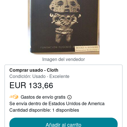
CERRAR
Imagen del vendedor
Comprar usado -
Cloth
Condición: Usado - Excelente
EUR 133,66
Precio
EUR
Gastos de envío gratis
133,66
Más
Se envía dentro de Estados Unidos de America
información
sobre
Cantidad disponible: 1 disponibles
las
tarifas
de
Añadir al carrito
envío