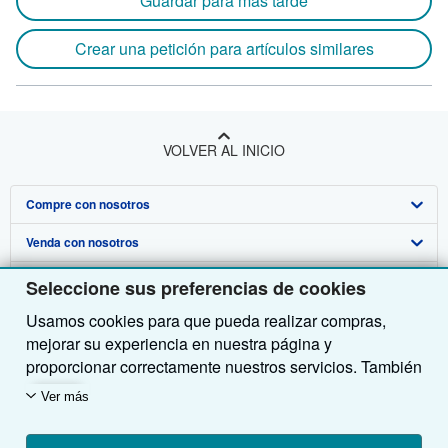
Guardar para más tarde
Crear una petición para artículos similares
VOLVER AL INICIO
Compre con nosotros
Venda con nosotros
Búsqueda avanzada
Sobre nosotros
Colecciones
Comenzar a vender
Seleccione sus preferencias de cookies
Usamos cookies para que pueda realizar compras,
Obtener Ayuda
Mi cuenta
Únase a nuestro programa de afiliados
Sobre IberLibro
mejorar su experiencia en nuestra página y
Otras compañías de AbeBooks
Mis pedidos
Recomiende un vendedor
Medios
Preguntas frecuentes y guías
proporcionar correctamente nuestros servicios. También
utilizamos cookies para comprender el modo en que los
Siga a IberLibro
Ver carrito
Empleo
Atención al Cliente
AbeBooks.com
Ver más
clientes utilizan nuestros servicios (por ejemplo,
midiendo las visitas al sitio) y así poder realizar
Política de Privacidad
AbeBooks.co.uk