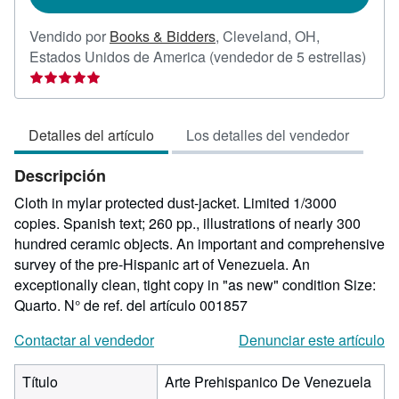
Vendido por
Books & Bidders
,
Cleveland, OH,
Calif
Estados Unidos de America
(vendedor de 5 estrellas)
del
vend
5
Detalles del artículo
Los detalles del vendedor
de
5
Descripción
estre
Cloth in mylar protected dust-jacket. Limited 1/3000
copies. Spanish text; 260 pp., illustrations of nearly 300
hundred ceramic objects. An important and comprehensive
survey of the pre-Hispanic art of Venezuela. An
exceptionally clean, tight copy in "as new" condition Size:
Quarto.
N° de ref. del artículo 001857
Contactar al vendedor
Denunciar este artículo
Título
Arte Prehispanico De Venezuela