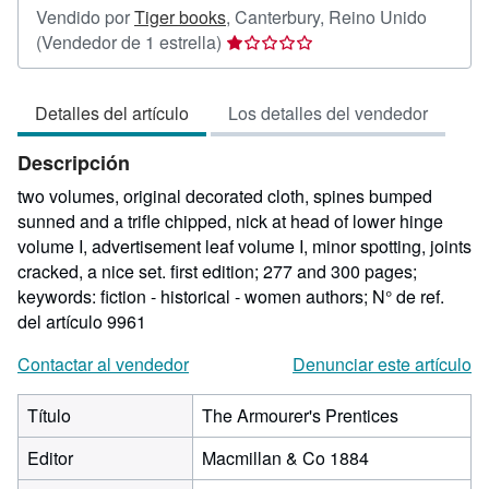
Vendido por
Tiger books
,
Canterbury, Reino Unido
Calificación
(Vendedor de 1 estrella)
del
vendedor:
Detalles del artículo
Los detalles del vendedor
1
de
Descripción
5
estrellas
two volumes, original decorated cloth, spines bumped
sunned and a trifle chipped, nick at head of lower hinge
volume I, advertisement leaf volume I, minor spotting, joints
cracked, a nice set. first edition; 277 and 300 pages;
keywords: fiction - historical - women authors;
N° de ref.
del artículo 9961
Contactar al vendedor
Denunciar este artículo
Título
The Armourer's Prentices
Editor
Macmillan & Co 1884