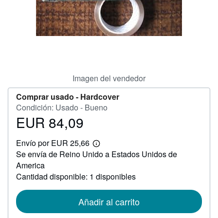
CERRAR
Imagen del vendedor
Comprar usado -
Hardcover
Condición: Usado - Bueno
EUR 84,09
Precio
EUR
Envío por EUR 25,66
84,09
Más
Se envía de Reino Unido a Estados Unidos de
información
sobre
America
las
Cantidad disponible: 1 disponibles
tarifas
de
envío
Añadir al carrito