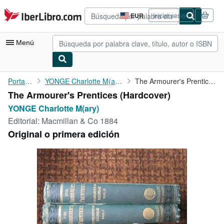
Pasar al contenido principal
IberLibro.com
EUR
Iniciar sesión
Preferencias
de
compra
Menú
del
sitio.
Mi cuenta
Portada
YONGE Charlotte M(ary)
The Armourer's Prentices
The Armourer's Prentices (Hardcover)
Consultar mis pedidos
YONGE Charlotte M(ary)
Búsqueda avanzada
Editorial:
Macmillan & Co 1884
Original o primera edición
Colecciones
Libros antiguos
Arte y coleccionismo
Vendedores
Comenzar a vender
Ayuda