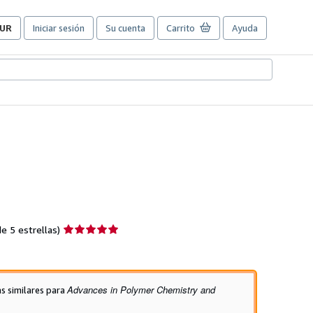
UR
Iniciar sesión
Su cuenta
Carrito
Ayuda
referencias
e
ompra
el
itio.
Calificación
e 5 estrellas)
del
vendedor:
5
de
Advances in Polymer Chemistry and
as similares para
5
estrellas