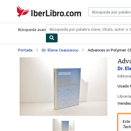
Pasar al contenido principal
IberLibro.com
Búsqueda avanzada
Colecciones
Libros antiguos
Arte y colecc
Portada
Dr. Elena Ceausescu
Advances in Polymer C
Adva
Dr. E
Editori
Usado
Librería
Vended
Este
Tech