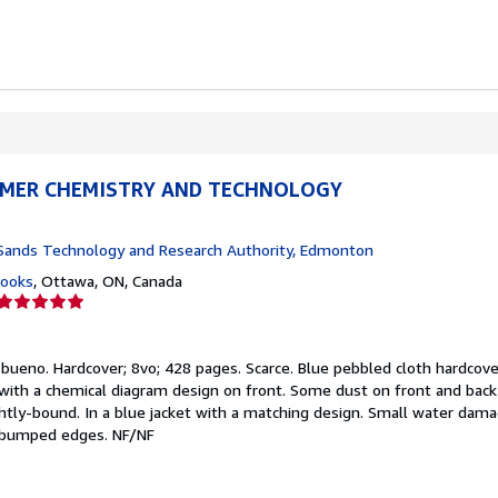
YMER CHEMISTRY AND TECHNOLOGY
 Sands Technology and Research Authority, Edmonton
Books
,
Ottawa, ON, Canada
Calificación
del
vendedor:
 bueno.
Hardcover; 8vo; 428 pages. Scarce. Blue pebbled cloth hardcove
5
 with a chemical diagram design on front. Some dust on front and back 
de
ightly-bound. In a blue jacket with a matching design. Small water dam
5
y bumped edges. NF/NF
estrellas