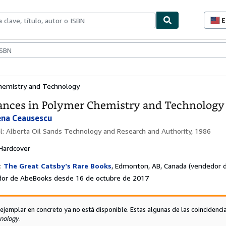
E
P
d
c
ionismo
Vendedores
Comenzar a vender
d
s
hemistry and Technology
nces in Polymer Chemistry and Technology
lena Ceausescu
al:
Alberta Oil Sands Technology and Research and Authority, 1986
Hardcover
:
The Great Catsby's Rare Books
,
Edmonton, AB, Canada
(vendedor d
or de AbeBooks desde 16 de octubre de 2017
 ejemplar en concreto ya no está disponible. Estas algunas de las coincidenci
nology
.