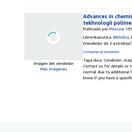
Advances in chemis
tekhnologii polime
Publicado por
Moscow
19
Librer&iacute;a:
BiblioEra
,
(
Vendedor de 2 estrellas
)
Contactar al vendedor
Tapa dura.
Condición: Ace
Imagen del vendedor
Contact us for details or 
Más imágenes
normal due to additional h
know if you have a speci