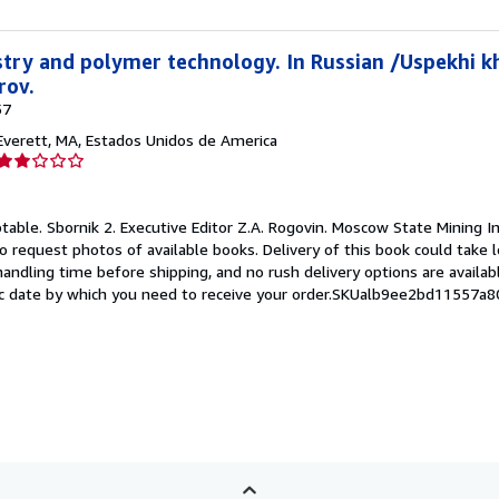
try and polymer technology. In Russian /Uspekhi kh
rov.
57
Everett, MA, Estados Unidos de America
Calificación
del
vendedor:
ptable.
Sbornik 2. Executive Editor Z.A. Rogovin. Moscow State Mining In
2
to request photos of available books. Delivery of this book could take 
de
andling time before shipping, and no rush delivery options are availabl
5
fic date by which you need to receive your order.SKUalb9ee2bd11557a
estrellas