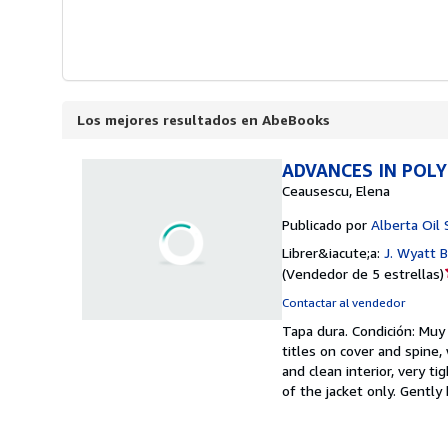
Los mejores resultados en AbeBooks
ADVANCES IN POL
Ceausescu, Elena
Publicado por
Alberta Oil
Librer&iacute;a:
J. Wyatt 
(
Vendedor de 5 estrellas
)
Contactar al vendedor
Tapa dura.
Condición: Muy
titles on cover and spine,
and clean interior, very t
of the jacket only. Gentl