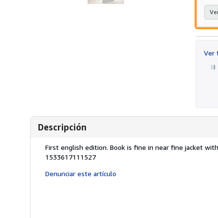
Ver
Ver
Descripción
Descripción:
First english edition. Book is fine in near fine jacket
1533617111527
Denunciar este artículo