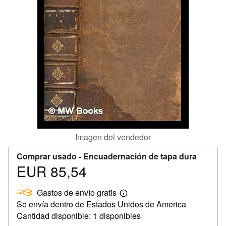
CERRAR
Imagen del vendedor
Comprar usado -
Encuadernación de tapa dura
EUR 85,54
Precio
EUR
Gastos de envío gratis
85,54
Más
Se envía dentro de Estados Unidos de America
información
sobre
Cantidad disponible: 1 disponibles
las