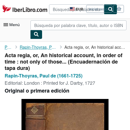
Pasar al contenido principal
IberLibro.com
EUR
Iniciar sesión
Preferencias
de
compra
Menú
del
sitio.
Mi cuenta
Portada
Rapin-Thoyras, Paul de (1661-1725)
Acta regia, or, An historical account, in order of time : not ...
Acta regia, or, An historical account, in order of
Consultar mis pedidos
time : not only of those... (Encuadernación de
Búsqueda avanzada
tapa dura)
Rapin-Thoyras, Paul de (1661-1725)
Colecciones
Editorial:
London : Printed for J. Darby, 1727
Libros antiguos
Original o primera edición
Arte y coleccionismo
Vendedores
Comenzar a vender
Ayuda