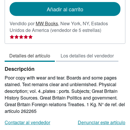
tarifas
de
Añadir al carrito
envío
Vendido por
MW Books
,
New York, NY, Estados
Calificación
Unidos de America
(vendedor de 5 estrellas)
del
vendedor:
5
Detalles del artículo
Los detalles del vendedor
de
5
Descripción
estrellas
Poor copy with wear and tear. Boards and some pages
stained. Text remains clear and unblemished. Physical
description; vol. 4.,plates : ports. Subjects; Great Britain
History Sources. Great Britain Politics and government.
Great Britain Foreign relations Treaties. 1 Kg.
N° de ref. del
artículo 262265
Contactar al vendedor
Denunciar este artículo