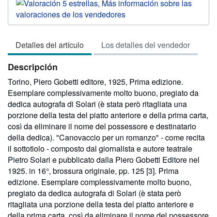
del
vendedor:
5
de
Detalles del artículo
Los detalles del vendedor
5
estrellas
Descripción
Torino, Piero Gobetti editore, 1925, Prima edizione.
Esemplare complessivamente molto buono, pregiato da
dedica autografa di Solari (è stata però ritagliata una
porzione della testa del piatto anteriore e della prima carta,
così da eliminare il nome del possessore e destinatario
della dedica). "Canovaccio per un romanzo" - come recita
il sottotiolo - composto dal giornalista e autore teatrale
Pietro Solari e pubblicato dalla Piero Gobetti Editore nel
1925. in 16°, brossura originale, pp. 125 [3]. Prima
edizione. Esemplare complessivamente molto buono,
pregiato da dedica autografa di Solari (è stata però
ritagliata una porzione della testa del piatto anteriore e
della prima carta, così da eliminare il nome del possessore