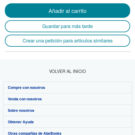
Añadir al carrito
Guardar para más tarde
Crear una petición para artículos similares
VOLVER AL INICIO
Compre con nosotros
Venda con nosotros
Búsqueda avanzada
Sobre nosotros
Colecciones
Comenzar a vender
Obtener Ayuda
Mi cuenta
Únase a nuestro programa de afiliados
Sobre IberLibro
Otras compañías de AbeBooks
Mis pedidos
Recomiende un vendedor
Medios
Preguntas frecuentes y guías