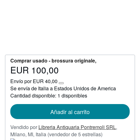
Ayuda
CERRAR
Comprar usado -
brossura originale,
EUR 100,00
Precio
EUR
Envío por EUR 40,00
100,00
Más
Se envía de Italia a Estados Unidos de America
información
Cantidad disponible: 1 disponibles
sobre
las
tarifas
de
Añadir al carrito
envío
Vendido por
Libreria Antiquaria Pontremoli SRL
,
Calificación
Milano, MI, Italia
(vendedor de 5 estrellas)