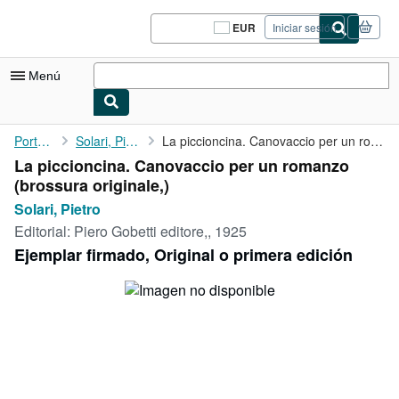
Pasar al contenido principal
IberLibro.com
EUR
Iniciar sesión
Preferencias
de
compra
Menú
del
sitio.
Mi cuenta
Portada
Solari, Pietro
La piccioncina. Canovaccio per un romanzo
La piccioncina. Canovaccio per un romanzo
Consultar mis pedidos
(brossura originale,)
Cerrar sesión
Solari, Pietro
Editorial:
Piero Gobetti editore,, 1925
Búsqueda avanzada
Ejemplar firmado, Original o primera edición
Colecciones
Libros antiguos
Arte y coleccionismo
Vendedores
Comenzar a vender