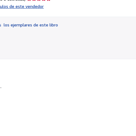
del
ículos de este vendedor
vendedor:
5
de
os
los ejemplares de este libro
5
estrellas
.