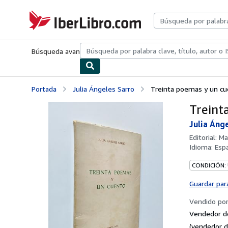
Pasar al contenido principal
IberLibro.com
Búsqueda avanzada
Colecciones
Libros antiguos
Arte y colecc
Portada
Julia Ángeles Sarro
Treinta poemas y un c
Treint
Julia Áng
Editorial:
Ma
Idioma:
Esp
CONDICIÓN:
Guardar par
Vendido po
Vendedor d
(vendedor d