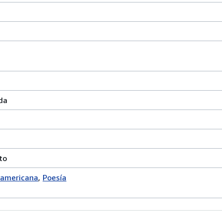
da
to
oamericana
Poesía