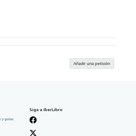
Añadir una petición
Siga a IberLibro
 y guías