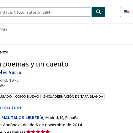
E
P
d
c
ionismo
Vendedores
Comenzar a vender
d
s
uento
a poemas y un cuento
eles Sarro
drid, 1975
añol
 USADO - COMO NUEVO
ENCUADERNACIÓN DE TAPA BLANDA
a más tarde
r
MAUTALOS LIBRERÍA
,
Madrid, M, España
e AbeBooks desde 6 de noviembre de 2014
Calificación
e 5 estrellas)