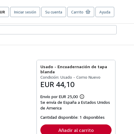
UR
Iniciar sesión
Su cuenta
Carrito
Ayuda
referencias
e
ompra
el
itio.
Usado -
Encuadernación de tapa
blanda
Condición: Usado - Como Nuevo
EUR 44,10
Envío por EUR 25,00
Más
Se envía de España a Estados Unidos
información
sobre
de America
las
tarifas
Cantidad disponible:
1 disponibles
de
envío
Añadir al carrito