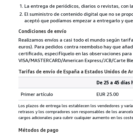
La entrega de periódicos, diarios o revistas, con l
El suministro de contenido digital que no se propo
aceptó que podíamos empezar a entregarlo y que n
Condiciones de envío
Realizamos envíos a casi todo el mundo según tarifas
euros). Para pedidos contra reembolso hay que añadir
certificado, especifíquelo en las observaciones para 
VISA/MASTERCARD/American Express/JCB/Carte Ble
Tarifas de envío de España a Estados Unidos de A
De 25 a 45 días 
Cantidad
Tarifas
del
Primer artículo
EUR 25.00
pedido
de
envío
Los plazos de entrega los establecen los vendedores y varían
de
retrasos y los compradores son responsables de los arancel
España
cargos adicionales para cubrir cualquier aumento en los coste
a
Métodos de pago
Estados