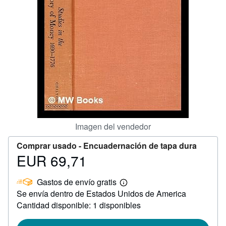
CERRAR
Imagen del vendedor
Comprar usado -
Encuadernación de tapa dura
EUR 69,71
Precio
EUR
Gastos de envío gratis
69,71
Más
Se envía dentro de Estados Unidos de America
información
sobre
Cantidad disponible: 1 disponibles
las
tarifas
de