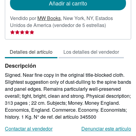
Añadir al carrito
envío
Vendido por
MW Books
,
New York, NY, Estados
Calificación
Unidos de America
(vendedor de 5 estrellas)
del
vendedor:
5
Detalles del artículo
Los detalles del vendedor
de
5
Descripción
estrellas
Signed. Near fine copy in the original title-blocked cloth.
Slightest suggestion only of dust-dulling to the spine bands
and panel edges. Remains particularly well-preserved
overall; tight, bright, clean and strong. Physical description;
313 pages ; 22 cm. Subjects; Money. Money England.
Economics, England. Commerce. Economy. Economists;
history. 1 Kg.
N° de ref. del artículo 345500
Contactar al vendedor
Denunciar este artículo