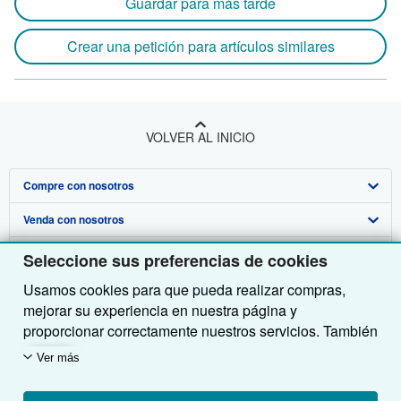
Guardar para más tarde
Crear una petición para artículos similares
VOLVER AL INICIO
Compre con nosotros
Venda con nosotros
Búsqueda avanzada
Sobre nosotros
Colecciones
Comenzar a vender
Seleccione sus preferencias de cookies
Usamos cookies para que pueda realizar compras,
Obtener Ayuda
Mi cuenta
Únase a nuestro programa de afiliados
Sobre IberLibro
mejorar su experiencia en nuestra página y
Otras compañías de AbeBooks
Mis pedidos
Recomiende un vendedor
Medios
Preguntas frecuentes y guías
proporcionar correctamente nuestros servicios. También
utilizamos cookies para comprender el modo en que los
Siga a IberLibro
Ver carrito
Empleo
Atención al Cliente
AbeBooks.com
Ver más
clientes utilizan nuestros servicios (por ejemplo,
midiendo las visitas al sitio) y así poder realizar
Política de Privacidad
AbeBooks.co.uk