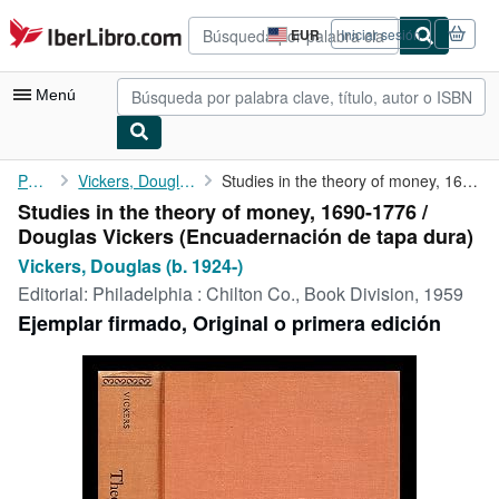
Pasar al contenido principal
IberLibro.com
EUR
Iniciar sesión
Preferencias
de
compra
Menú
del
sitio.
Mi cuenta
Portada
Vickers, Douglas (b. 1924-)
Studies in the theory of money, 1690-1776 / Douglas Vickers
Studies in the theory of money, 1690-1776 /
Consultar mis pedidos
Douglas Vickers (Encuadernación de tapa dura)
Búsqueda avanzada
Vickers, Douglas (b. 1924-)
Editorial:
Philadelphia : Chilton Co., Book Division, 1959
Colecciones
Ejemplar firmado, Original o primera edición
Libros antiguos
Arte y coleccionismo
Vendedores
Comenzar a vender
Ayuda