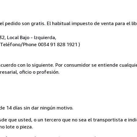
l pedido son gratis. El habitual impuesto de venta para el li
32, Local Bajo - Izquierda,
 Teléfono/Phone 0034 91 828 1921 )
acuerdo con lo siguiente. Por consumidor se entiende cualqui
esarial, oficio o profesión.
de 14 días sin dar ningún motivo.
sde que usted, o un tercero que no sea el transportista e ind
mo lote o pieza.