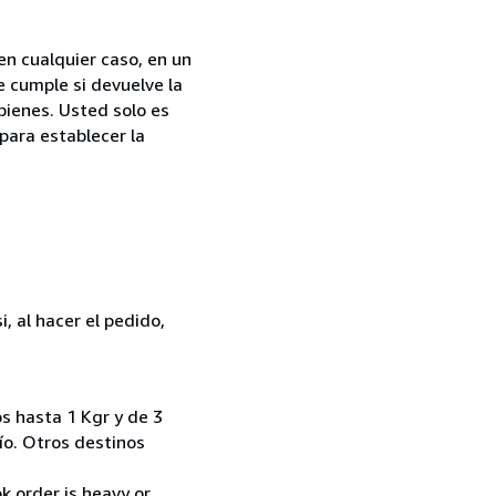
en cualquier caso, en un
e cumple si devuelve la
bienes. Usted solo es
para establecer la
, al hacer el pedido,
s hasta 1 Kgr y de 3
ío. Otros destinos
k order is heavy or