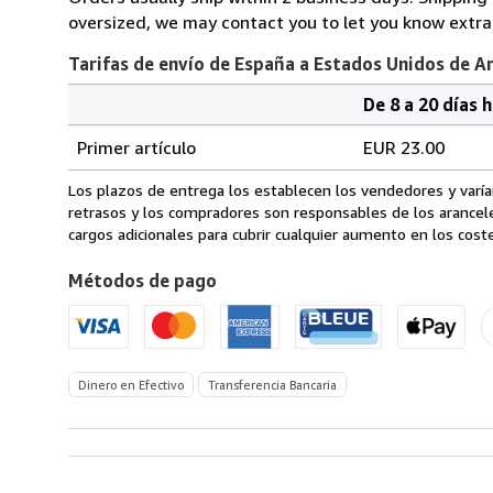
oversized, we may contact you to let you know extra 
Tarifas de envío de España a Estados Unidos de A
De 8 a 20 días 
Cantidad
Tarifas
del
Primer artículo
EUR 23.00
pedido
de
envío
Los plazos de entrega los establecen los vendedores y varían
de
retrasos y los compradores son responsables de los arancel
España
cargos adicionales para cubrir cualquier aumento en los coste
a
Métodos de pago
Estados
Unidos
de
America
Dinero en Efectivo
Transferencia Bancaria