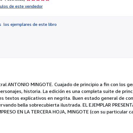
del
ículos de este vendedor
vendedor:
4
de
os
los ejemplares de este libro
5
estrellas
stral ANTONIO MINGOTE. Cuajado de principio a fin con los gen
rsonajes, historia. La edición es una completa suite de princi
ves textos explicativos en negrita. Buen estado general de co
servando bella sobrecubierta ilustrada. EL EJEMPLAR PRES
ESO EN LA TERCERA HOJA, MINGOTE (con su particular cal