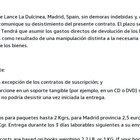
de Lance La Dulcinea, Madrid, Spain, sin demoras indebidas y, 
comunique su desistimiento del presente contrato. El plazo s
 Tendrá que asumir los gastos directos de devolución de los 
s como resultado de una manipulación distinta a la necesaria 
e los bienes.
te:
a excepción de los contratos de suscripción; y
rcione en un soporte tangible (por ejemplo, en un CD o DVD) si
o podría desistir una vez iniciada la entrega.
os para paquetes hasta 2 Kgrs, para Madrid provincia 2,5 euro
Kgr. Entrega durante los 3 días laborables siguientes a su env
costs are based on books weighing 2.2 LB, or 1 KG. If your boo