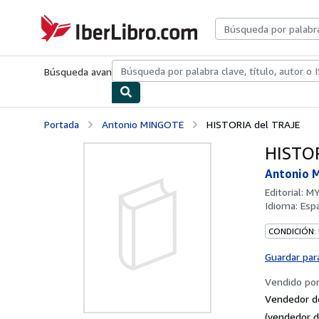
Pasar al contenido principal
IberLibro.com
Búsqueda avanzada
Colecciones
Libros antiguos
Arte y colecc
Portada
Antonio MINGOTE
HISTORIA del TRAJE
HISTOR
Antonio 
Editorial:
MY
Idioma:
Esp
CONDICIÓN:
Guardar par
Vendido po
Vendedor d
(vendedor d