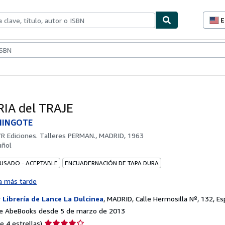
E
P
d
c
ionismo
Vendedores
Comenzar a vender
d
s
IA del TRAJE
MINGOTE
R Ediciones. Talleres PERMAN., MADRID, 1963
añol
 USADO - ACEPTABLE
ENCUADERNACIÓN DE TAPA DURA
a más tarde
r
Librería de Lance La Dulcinea
,
MADRID, Calle Hermosilla Nº, 132, E
e AbeBooks desde 5 de marzo de 2013
Calificación
e 4 estrellas)