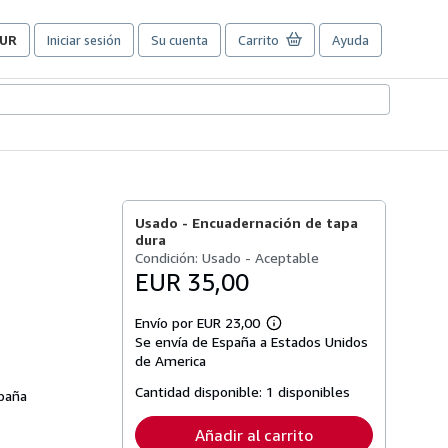
UR
Iniciar sesión
Su cuenta
Carrito
Ayuda
referencias
e
ompra
el
itio.
Usado -
Encuadernación de tapa
dura
Condición: Usado - Aceptable
EUR 35,00
Envío por EUR 23,00
Más
Se envía de España a Estados Unidos
información
sobre
de America
las
tarifas
Cantidad disponible:
1 disponibles
spaña
de
envío
Añadir al carrito