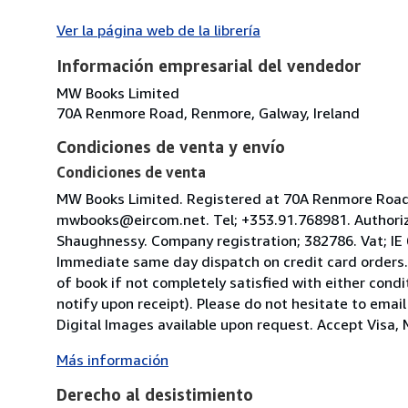
Ver la página web de la librería
Información empresarial del vendedor
MW Books Limited
70A Renmore Road, Renmore, Galway, Ireland
Condiciones de venta y envío
Condiciones de venta
MW Books Limited. Registered at 70A Renmore Road, 
mwbooks@eircom.net. Tel; +353.91.768981. Authoriz
Shaughnessy. Company registration; 382786. Vat; IE
Immediate same day dispatch on credit card orders.
of book if not completely satisfied with either condi
notify upon receipt). Please do not hesitate to emai
Digital Images available upon request. Accept Visa, M
Más información
Derecho al desistimiento