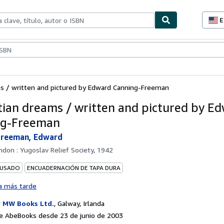
E
P
d
c
ionismo
Vendedores
Comenzar a vender
d
s
s / written and pictured by Edward Canning-Freeman
ian dreams / written and pictured by E
ng-Freeman
Freeman, Edward
ndon : Yugoslav Relief Society, 1942
 USADO
ENCUADERNACIÓN DE TAPA DURA
a más tarde
r
MW Books Ltd.
,
Galway, Irlanda
e AbeBooks desde 23 de junio de 2003