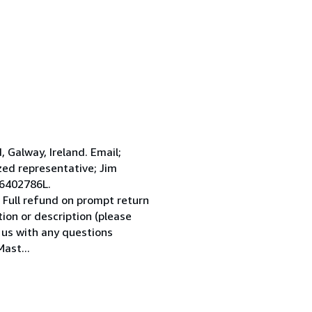
Galway, Ireland. Email;
ed representative; Jim
 6402786L.
 Full refund on prompt return
tion or description (please
l us with any questions
ast...