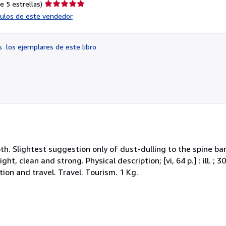
Calificación
e 5 estrellas)
del
ículos de este vendedor
vendedor:
5
de
os
los ejemplares de este libro
5
estrellas
loth. Slightest suggestion only of dust-dulling to the spine b
ht, clean and strong. Physical description; [vi, 64 p.] : ill. ; 
ption and travel. Travel. Tourism. 1 Kg.