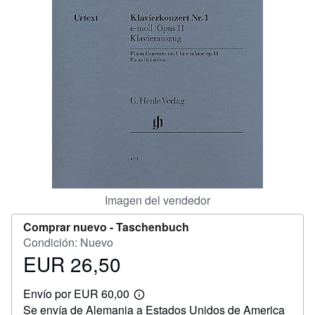
CERRAR
Imagen del vendedor
Comprar nuevo -
Taschenbuch
Condición: Nuevo
EUR 26,50
Precio
EUR
Envío por EUR 60,00
26,50
Más
Se envía de Alemania a Estados Unidos de America
información