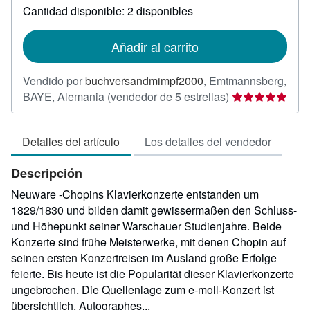
sobre
Cantidad disponible: 2 disponibles
las
tarifas
de
Añadir al carrito
envío
Vendido por
buchversandmimpf2000
,
Emtmannsberg,
Calificación
BAYE, Alemania
(vendedor de 5 estrellas)
del
vendedor:
Detalles del artículo
Los detalles del vendedor
5
de
Descripción
5
estrellas
Neuware -Chopins Klavierkonzerte entstanden um
1829/1830 und bilden damit gewissermaßen den Schluss-
und Höhepunkt seiner Warschauer Studienjahre. Beide
Konzerte sind frühe Meisterwerke, mit denen Chopin auf
seinen ersten Konzertreisen im Ausland große Erfolge
feierte. Bis heute ist die Popularität dieser Klavierkonzerte
ungebrochen. Die Quellenlage zum e-moll-Konzert ist
übersichtlich. Autographes...