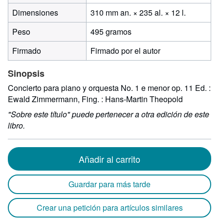
310 milím
Dimensiones
310 mm an. × 235 al. × 12 l.
de
Peso
495 gramos
ancho
por
Firmado
Firmado por el autor
235
de
Sinopsis
alto
por
Concierto para piano y orquesta No. 1 e menor op. 11 Ed. :
12
Ewald Zimmermann, Fing. : Hans-Martin Theopold
de
"Sobre este título" puede pertenecer a otra edición de este
largo
libro.
Añadir al carrito
Guardar para más tarde
Crear una petición para artículos similares