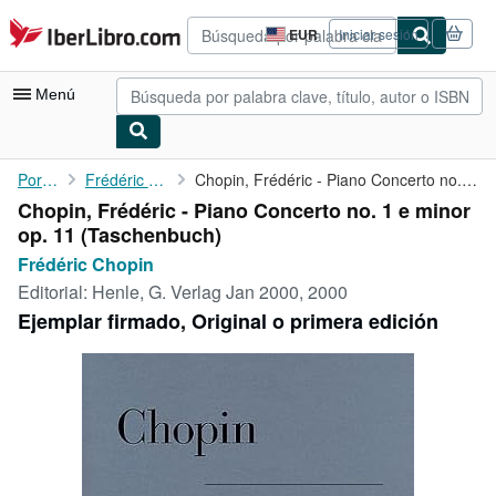
Pasar al contenido principal
IberLibro.com
EUR
Iniciar sesión
Preferencias
de
compra
Menú
del
sitio.
Mi cuenta
Portada
Frédéric Chopin
Chopin, Frédéric - Piano Concerto no. 1 e minor op. 11
Chopin, Frédéric - Piano Concerto no. 1 e minor
Consultar mis pedidos
op. 11 (Taschenbuch)
Búsqueda avanzada
Frédéric Chopin
Editorial:
Henle, G. Verlag Jan 2000, 2000
Colecciones
Ejemplar firmado, Original o primera edición
Libros antiguos
Arte y coleccionismo
Vendedores
Comenzar a vender
Ayuda