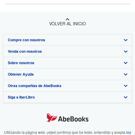
VOLVER AL INICIO
Compre con nosotros
Venda con nosotros
Búsqueda avanzada
Sobre nosotros
Colecciones
Comenzar a vender
Obtener Ayuda
Mi cuenta
Únase a nuestro programa de afiliados
Sobre IberLibro
Otras compañías de AbeBooks
Mis pedidos
Recomiende un vendedor
Medios
Preguntas frecuentes y guías
Siga a IberLibro
Ver carrito
Empleo
Atención al Cliente
AbeBooks.com
Política de Privacidad
AbeBooks.co.uk
Preferencias de cookies
AbeBooks.de
Aviso de cookies
AbeBooks.fr
Utilizando la página web, usted confirma que ha leído, entendido y acepta
los