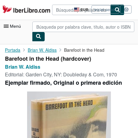
Pasar al contenido principal
IberLibro.com
EUR
Iniciar sesión
Preferencias
de
compra
Menú
del
sitio.
Mi cuenta
Portada
Brian W. Aldiss
Barefoot in the Head
Barefoot in the Head (hardcover)
Consultar mis pedidos
Brian W. Aldiss
Búsqueda avanzada
Editorial:
Garden City, NY: Doubleday & Com, 1970
Ejemplar firmado, Original o primera edición
Colecciones
Libros antiguos
Arte y coleccionismo
Vendedores
Comenzar a vender
Ayuda