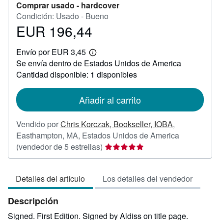
Comprar usado -
hardcover
Condición: Usado - Bueno
EUR 196,44
Precio
EUR
Envío por EUR 3,45
196,44
Más
Se envía dentro de Estados Unidos de America
información
sobre
Cantidad disponible: 1 disponibles
las
tarifas
de
Añadir al carrito
envío
Vendido por
Chris Korczak, Bookseller, IOBA
,
Easthampton, MA, Estados Unidos de America
Calificación
(vendedor de 5 estrellas)
del
vendedor:
Detalles del artículo
Los detalles del vendedor
5
de
Descripción
5
estrellas
Signed. First Edition. Signed by Aldiss on title page.