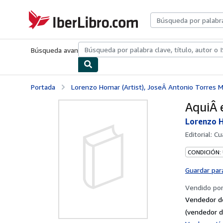
Pasar al contenido principal
IberLibro.com
Búsqueda avanzada
Colecciones
Libros antiguos
Arte y colecc
Portada
Lorenzo Homar (Artist), JoseÂ Antonio Torres M
AquiÂ 
Lorenzo H
Editorial:
Cu
CONDICIÓN:
Guardar par
Vendido po
Vendedor d
(vendedor d