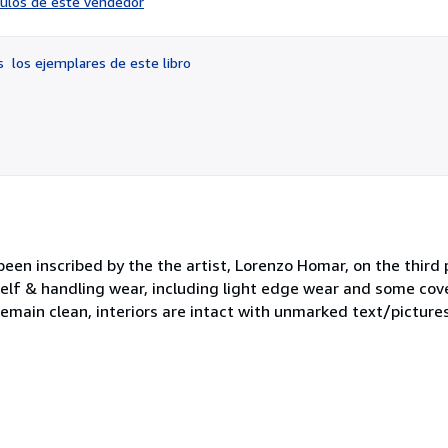
ículos de este vendedor
vendedor:
4
de
os
los ejemplares de este libro
5
estrellas
 been inscribed by the the artist, Lorenzo Homar, on the third
elf & handling wear, including light edge wear and some cove
remain clean, interiors are intact with unmarked text/pictures