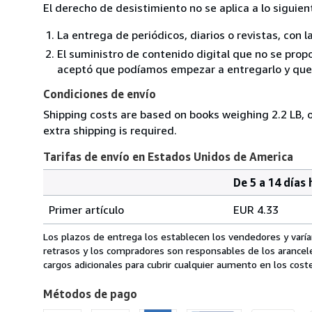
El derecho de desistimiento no se aplica a lo siguien
La entrega de periódicos, diarios o revistas, con l
El suministro de contenido digital que no se propo
aceptó que podíamos empezar a entregarlo y que n
Condiciones de envío
Shipping costs are based on books weighing 2.2 LB, o
extra shipping is required.
Tarifas de envío en Estados Unidos de America
De 5 a 14 días 
Cantidad
Tarifas
del
Primer artículo
EUR 4.33
pedido
de
envío
Los plazos de entrega los establecen los vendedores y varían
en
retrasos y los compradores son responsables de los arancel
Estados
cargos adicionales para cubrir cualquier aumento en los coste
Unidos
Métodos de pago
de
America