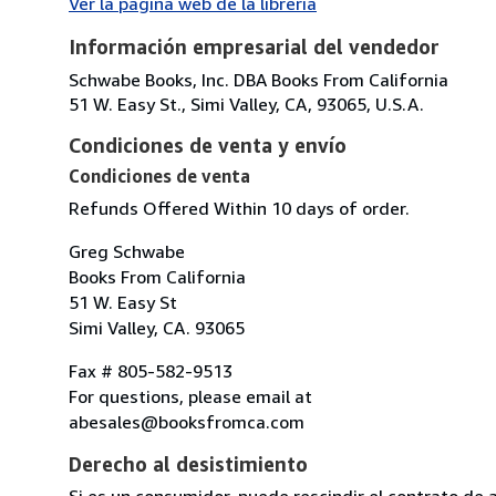
Ver la página web de la librería
Información empresarial del vendedor
Schwabe Books, Inc. DBA Books From California
51 W. Easy St., Simi Valley, CA, 93065, U.S.A.
Condiciones de venta y envío
Condiciones de venta
Refunds Offered Within 10 days of order.
Greg Schwabe
Books From California
51 W. Easy St
Simi Valley, CA. 93065
Fax # 805-582-9513
For questions, please email at
abesales@booksfromca.com
Derecho al desistimiento
Si es un consumidor, puede rescindir el contrato de 