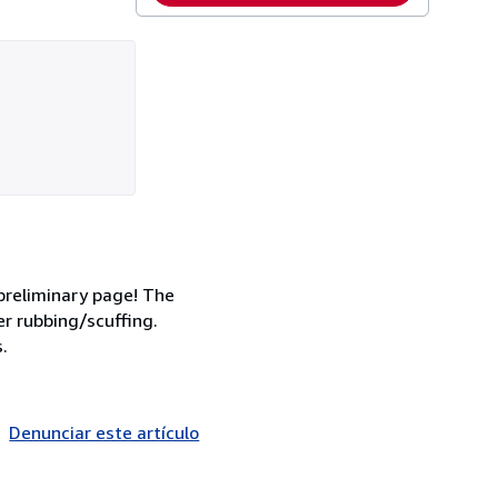
 preliminary page! The
r rubbing/scuffing.
.
Denunciar este artículo