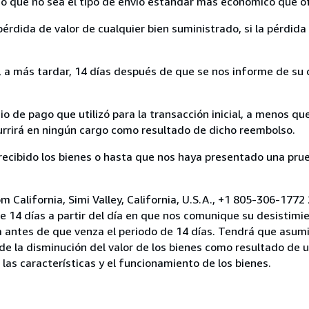
nvío que no sea el tipo de envío estándar más económico que 
rdida de valor de cualquier bien suministrado, si la pérdida 
a más tardar, 14 días después de que se nos informe de su d
 de pago que utilizó para la transacción inicial, a menos q
currirá en ningún cargo como resultado de dicho reembolso.
cibido los bienes o hasta que nos haya presentado una prue
m California, Simi Valley, California, U.S.A., +1 805-306-1772
e 14 días a partir del día en que nos comunique su desistimi
a antes de que venza el periodo de 14 días. Tendrá que asumi
 de la disminución del valor de los bienes como resultado de 
 las características y el funcionamiento de los bienes.