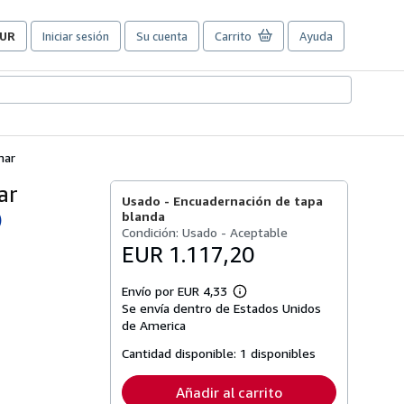
UR
Iniciar sesión
Su cuenta
Carrito
Ayuda
referencias
e
ompra
el
itio.
mar
ar
Usado -
Encuadernación de tapa
blanda
)
Condición: Usado - Aceptable
EUR 1.117,20
Envío por EUR 4,33
Más
Se envía dentro de Estados Unidos
información
sobre
de America
las
tarifas
Cantidad disponible:
1 disponibles
de
envío
Añadir al carrito