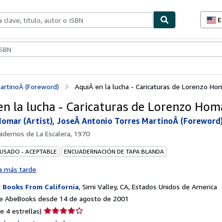
E
P
d
c
ionismo
Vendedores
Comenzar a vender
d
s
artinoÂ (Foreword)
AquiÂ en la lucha - Caricaturas de Lorenzo Ho
en la lucha - Caricaturas de Lorenzo Hom
omar (Artist), JoseÂ Antonio Torres MartinoÂ (Foreword
adernos de La Escalera, 1970
 USADO - ACEPTABLE
ENCUADERNACIÓN DE TAPA BLANDA
a más tarde
r
Books From California
,
Simi Valley, CA, Estados Unidos de America
e AbeBooks desde 14 de agosto de 2001
Calificación
e 4 estrellas)
del