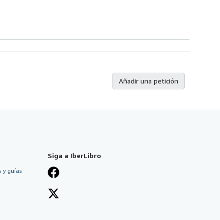
Añadir una petición
Siga a IberLibro
 y guías