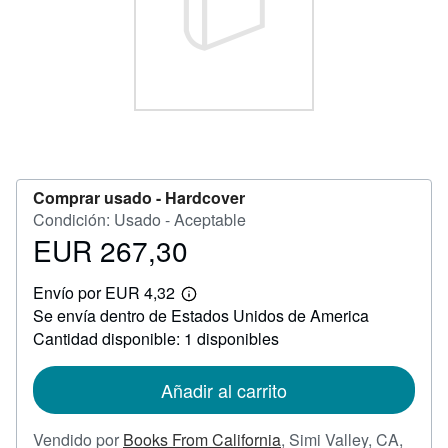
CERRAR
Comprar usado -
Hardcover
Condición: Usado - Aceptable
EUR 267,30
Precio
EUR
Envío por EUR 4,32
267,30
Más
Se envía dentro de Estados Unidos de America
información
sobre
Cantidad disponible: 1 disponibles
las
tarifas
de
Añadir al carrito
envío
Vendido por
Books From California
,
Simi Valley, CA,