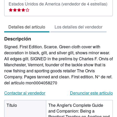
Calif
Estados Unidos de America
(vendedor de 4 estrellas)
del
vend
4
Detalles del artículo
Los detalles del vendedor
de
5
Descripción
estre
Signed. First Edition. Scarce. Green cloth cover with
decoration in black, gilt, and silver gilt, shows minor wear.
All edges gilt. SIGNED in the prelims by Charles F. Orvis of
Manchester, Vermont, founder of the tackle show that is
now fishing and sporting goods retailer The Orvis
Company. Pages tanned and clean. First edition.
N° de ref.
del artículo mon0004058270
Contactar al vendedor
Denunciar este artículo
Título
The Angler's Complete Guide
and Companion: Being a
Practical Treatise on Angling and