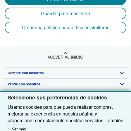
Guardar para más tarde
Crear una petición para artículos similares
VOLVER AL INICIO
Compre con nosotros
Venda con nosotros
Búsqueda avanzada
Sobre nosotros
Colecciones
Comenzar a vender
Seleccione sus preferencias de cookies
Usamos cookies para que pueda realizar compras,
Obtener Ayuda
Mi cuenta
Únase a nuestro programa de afiliados
Sobre IberLibro
mejorar su experiencia en nuestra página y
Otras compañías de AbeBooks
Mis pedidos
Recomiende un vendedor
Medios
Preguntas frecuentes y guías
proporcionar correctamente nuestros servicios. También
utilizamos cookies para comprender el modo en que los
Siga a IberLibro
Ver carrito
Empleo
Atención al Cliente
AbeBooks.com
Ver más