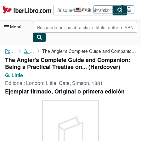
Pasar al contenido principal
IberLibro.com
EUR
Iniciar sesión
Preferencias
de
compra
Menú
del
sitio.
Mi cuenta
Portada
G. Little
The Angler's Complete Guide and Companion: Being a Practical ...
The Angler's Complete Guide and Companion:
Consultar mis pedidos
Being a Practical Treatise on... (Hardcover)
Búsqueda avanzada
G. Little
Editorial:
London: Little, Cate, Simson, 1881
Colecciones
Ejemplar firmado, Original o primera edición
Libros antiguos
Arte y coleccionismo
Vendedores
Comenzar a vender
Ayuda