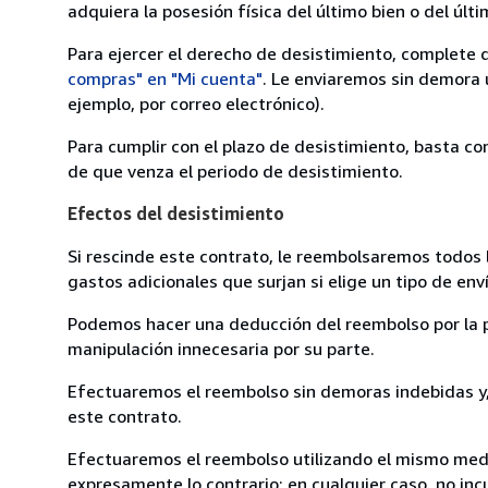
adquiera la posesión física del último bien o del últi
Para ejercer el derecho de desistimiento, complete 
compras" en "Mi cuenta"
. Le enviaremos sin demora 
ejemplo, por correo electrónico).
Para cumplir con el plazo de desistimiento, basta co
de que venza el periodo de desistimiento.
Efectos del desistimiento
Si rescinde este contrato, le reembolsaremos todos 
gastos adicionales que surjan si elige un tipo de e
Podemos hacer una deducción del reembolso por la pé
manipulación innecesaria por su parte.
Efectuaremos el reembolso sin demoras indebidas y, 
este contrato.
Efectuaremos el reembolso utilizando el mismo medio
expresamente lo contrario; en cualquier caso, no in