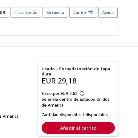
UR
Iniciar sesión
Su cuenta
Carrito
Ayuda
referencias
e
ompra
el
itio.
Usado -
Encuadernación de tapa
dura
EUR 29,18
Envío por EUR 5,62
Más
Se envía dentro de Estados Unidos
información
sobre
de America
las
tarifas
Cantidad disponible:
1 disponibles
de America
de
envío
Añadir al carrito