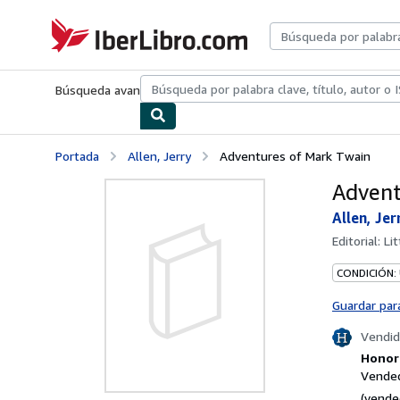
Pasar al contenido principal
IberLibro.com
Búsqueda avanzada
Colecciones
Libros antiguos
Arte y colecc
Portada
Allen, Jerry
Adventures of Mark Twain
Advent
Allen, Jer
Editorial:
Li
CONDICIÓN:
Guardar par
Vendid
Honori
Vended
(vende