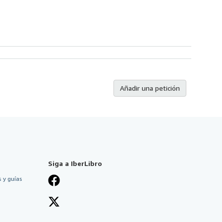
Añadir una petición
Siga a IberLibro
 y guías