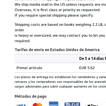
We ship media mail in the US unless requests are ma
Overseas, it is first class or priority as requested.
If you require special shipping please specify.
Shipping costs are based on books weighing 2.2 LB, o
order
is heavy or oversized, we may contact you to let you
required.
Tarifas de envío en Estados Unidos de America
De 5 a 14 días 
Cantidad
Tarifas
del
Primer artículo
EUR 5.62
pedido
de
envío
Los plazos de entrega los establecen los vendedores y varían
en
retrasos y los compradores son responsables de los arancel
Estados
cargos adicionales para cubrir cualquier aumento en los coste
Unidos
Métodos de pago
de
America