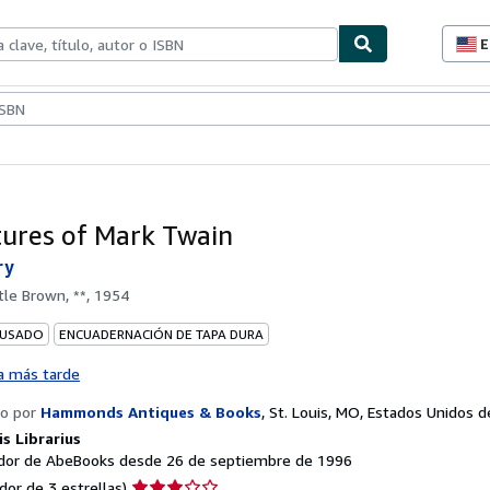
E
P
d
c
ionismo
Vendedores
Comenzar a vender
d
s
ures of Mark Twain
ry
ttle Brown, **, 1954
 USADO
ENCUADERNACIÓN DE TAPA DURA
a más tarde
o por
Hammonds Antiques & Books
,
St. Louis, MO, Estados Unidos 
s Librarius
or de AbeBooks desde 26 de septiembre de 1996
Calificación
dor de 3 estrellas)