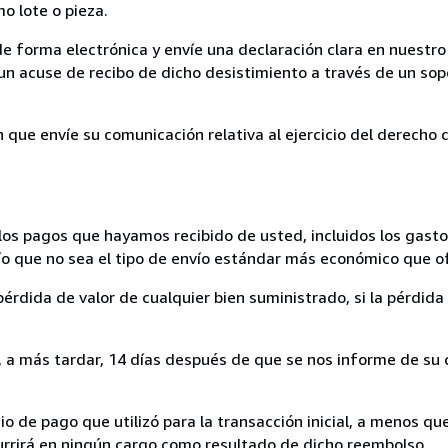
mo lote o pieza.
de forma electrónica y envíe una declaración clara en nuestro
un acuse de recibo de dicho desistimiento a través de un sop
n que envíe su comunicación relativa al ejercicio del derecho
los pagos que hayamos recibido de usted, incluidos los gasto
nvío que no sea el tipo de envío estándar más económico que 
rdida de valor de cualquier bien suministrado, si la pérdida 
a más tardar, 14 días después de que se nos informe de su d
 de pago que utilizó para la transacción inicial, a menos q
currirá en ningún cargo como resultado de dicho reembolso.