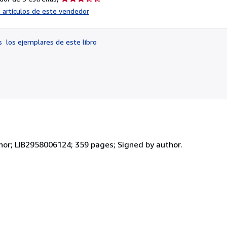
del
s artículos de este vendedor
vendedor:
3
de
os
los ejemplares de este libro
5
estrellas
hor; LIB2958006124; 359 pages; Signed by author.