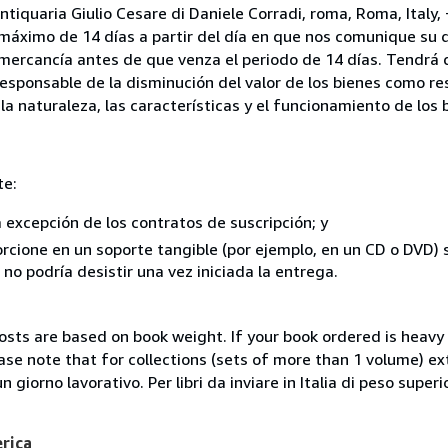
ntiquaria Giulio Cesare di Daniele Corradi, roma, Roma, Italy
 máximo de 14 días a partir del día en que nos comunique su 
a mercancía antes de que venza el periodo de 14 días. Tendrá
responsable de la disminución del valor de los bienes como r
la naturaleza, las características y el funcionamiento de los 
te:
a excepción de los contratos de suscripción; y
rcione en un soporte tangible (por ejemplo, en un CD o DVD) si
o podría desistir una vez iniciada la entrega.
costs are based on book weight. If your book ordered is heavy 
ase note that for collections (sets of more than 1 volume) e
giorno lavorativo. Per libri da inviare in Italia di peso superi
erica