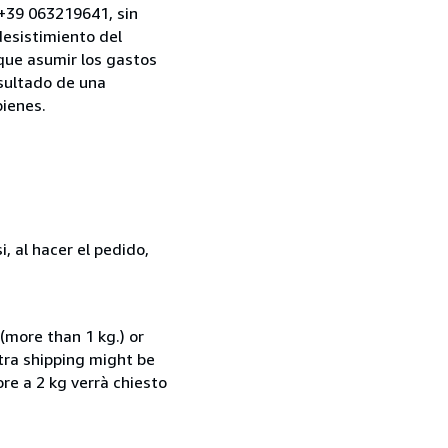
, +39 063219641, sin
desistimiento del
 que asumir los gastos
esultado de una
bienes.
, al hacer el pedido,
(more than 1 kg.) or
xtra shipping might be
ore a 2 kg verrà chiesto