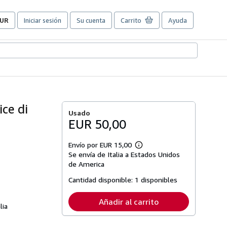
UR
Iniciar sesión
Su cuenta
Carrito
Ayuda
referencias
e
ompra
el
itio.
ce di
Usado
EUR 50,00
Envío por EUR 15,00
Más
Se envía de Italia a Estados Unidos
información
sobre
de America
las
tarifas
Cantidad disponible:
1 disponibles
de
envío
Añadir al carrito
lia