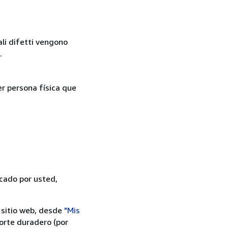
ali difetti vengono
.
er persona física que
icado por usted,
 sitio web, desde
"Mis
orte duradero (por