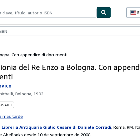
E
P
d
c
ionismo
Vendedores
Comenzar a vender
d
s
ologna. Con appendice di documenti
gionia del Re Enzo a Bologna. Con appendi
enti
ovico
nichelli, Bologna, 1902
 USADO
a más tarde
r
Libreria Antiquaria Giulio Cesare di Daniele Corradi
,
Roma, RM, Ita
e AbeBooks desde 10 de septiembre de 2008