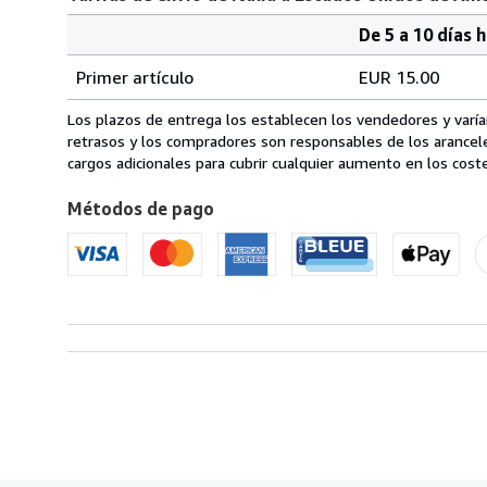
De 5 a 10 días 
Cantidad
Tarifas
del
Primer artículo
EUR 15.00
pedido
de
envío
Los plazos de entrega los establecen los vendedores y varían
de
retrasos y los compradores son responsables de los arancel
Italia
cargos adicionales para cubrir cualquier aumento en los coste
a
Métodos de pago
Estados
Unidos
de
America