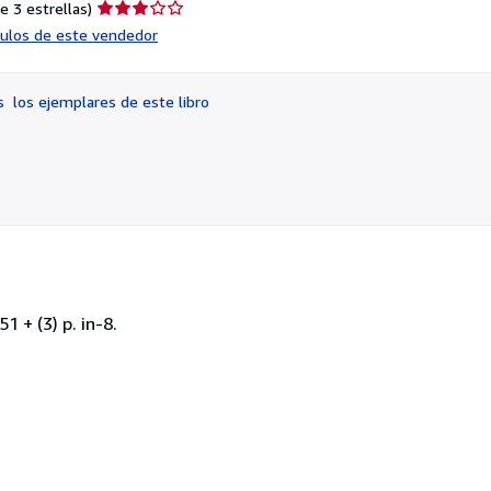
Calificación
e 3 estrellas)
del
ículos de este vendedor
vendedor:
3
de
os
los ejemplares de este libro
5
estrellas
1 + (3) p. in-8.