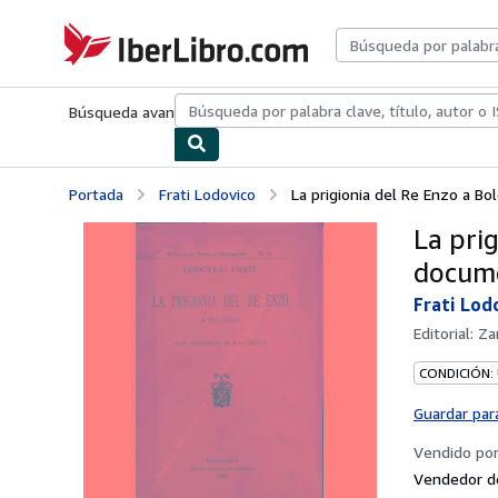
Pasar al contenido principal
IberLibro.com
Búsqueda avanzada
Colecciones
Libros antiguos
Arte y colecc
Portada
Frati Lodovico
La prigionia del Re Enzo a B
La pri
docum
Frati Lod
Editorial:
Za
CONDICIÓN:
Guardar par
Vendido po
Vendedor d