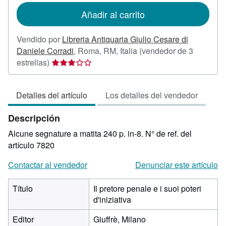
de
Añadir al carrito
envío
Vendido por
Libreria Antiquaria Giulio Cesare di
Daniele Corradi
,
Roma, RM, Italia
(vendedor de 3
Calificación
estrellas)
del
vendedor:
Detalles del artículo
Los detalles del vendedor
3
de
Descripción
5
estrellas
Alcune segnature a matita 240 p. in-8.
N° de ref. del
artículo 7820
Contactar al vendedor
Denunciar este artículo
Título
Il pretore penale e i suoi poteri
d'iniziativa
Editor
Giuffrè, Milano