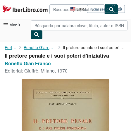
Pasar al contenido principal
IberLibro.com
EUR
Iniciar sesión
Preferencias
de
compra
Menú
del
sitio.
Mi cuenta
Portada
Bonetto Gian Franco
Il pretore penale e i suoi poteri d'iniziativa
Il pretore penale e i suoi poteri d'iniziativa
Consultar mis pedidos
Bonetto Gian Franco
Búsqueda avanzada
Editorial:
Giuffrè, Milano, 1970
Colecciones
Libros antiguos
Arte y coleccionismo
Vendedores
Comenzar a vender
Ayuda