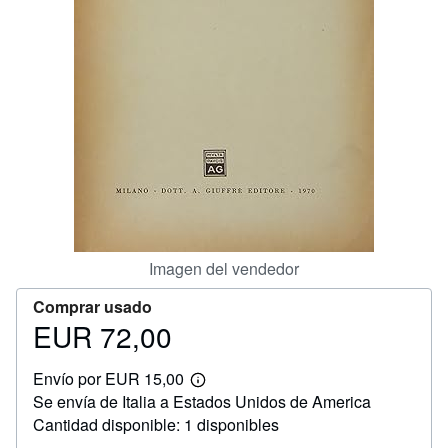
CERRAR
Imagen del vendedor
Comprar usado
EUR 72,00
Precio
EUR
Envío por EUR 15,00
72,00
Más
Se envía de Italia a Estados Unidos de America
información
sobre
Cantidad disponible: 1 disponibles
las
tarifas