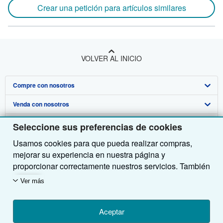
Crear una petición para artículos similares
VOLVER AL INICIO
Compre con nosotros
Venda con nosotros
Búsqueda avanzada
Sobre nosotros
Colecciones
Comenzar a vender
Seleccione sus preferencias de cookies
Usamos cookies para que pueda realizar compras,
Obtener Ayuda
Mi cuenta
Únase a nuestro programa de afiliados
Sobre IberLibro
mejorar su experiencia en nuestra página y
Otras compañías de AbeBooks
Mis pedidos
Recomiende un vendedor
Medios
Preguntas frecuentes y guías
proporcionar correctamente nuestros servicios. También
utilizamos cookies para comprender el modo en que los
Siga a IberLibro
Ver carrito
Empleo
Atención al Cliente
AbeBooks.com
Ver más
clientes utilizan nuestros servicios (por ejemplo,
midiendo las visitas al sitio) y así poder realizar
Política de Privacidad
AbeBooks.co.uk
mejoras. Si está de acuerdo, también utilizaremos
Aceptar
Preferencias de cookies
AbeBooks.de