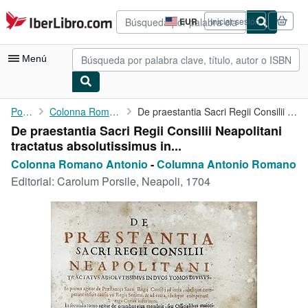
Pasar al contenido principal
IberLibro.com
EUR
Iniciar sesión
Preferencias
de
compra
Menú
del
sitio.
Mi cuenta
Portada
Colonna Romano Antonio
De praestantia Sacri Regii Consilii Neapolitani tractatus ...
De praestantia Sacri Regii Consilii Neapolitani
Consultar mis pedidos
tractatus absolutissimus in...
Búsqueda avanzada
Colonna Romano Antonio
-
Columna Antonio Romano
Editorial:
Carolum Porsile, Neapoli, 1704
Colecciones
Libros antiguos
Arte y coleccionismo
Vendedores
Comenzar a vender
Ayuda