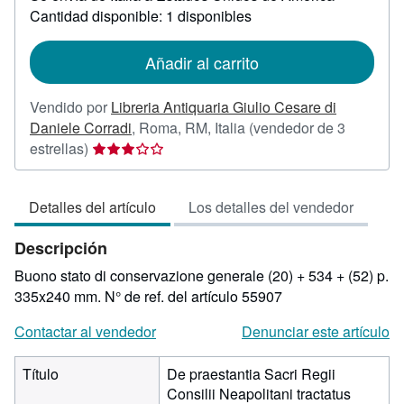
sobre
Cantidad disponible: 1 disponibles
las
tarifas
de
Añadir al carrito
envío
Vendido por
Libreria Antiquaria Giulio Cesare di
Daniele Corradi
,
Roma, RM, Italia
(vendedor de 3
Calificación
estrellas)
del
vendedor:
Detalles del artículo
Los detalles del vendedor
3
de
Descripción
5
estrellas
Buono stato di conservazione generale (20) + 534 + (52) p.
335x240 mm.
N° de ref. del artículo 55907
Contactar al vendedor
Denunciar este artículo
Título
De praestantia Sacri Regii
Consilii Neapolitani tractatus