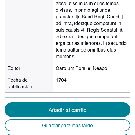
absolutissimus in duos tomos
divisus. In primo agitur de
praestantijs Sacri Regij Consilij
ad intra, idestque competunt in
suis causis vti Regis Senatui, &
ad extra, idestque competunt
erga curias inferiores. In secundo
tomo agitur de omnibus eius
membris
Editor
Carolum Porsile, Neapoli
Fecha de
1704
publicación
Añadir al carrito
Guardar para más tarde