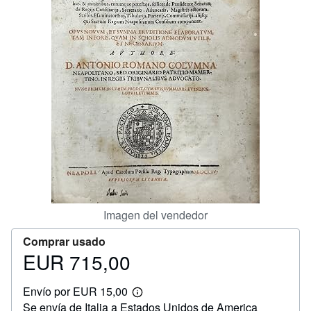
CERRAR
Imagen del vendedor
Comprar usado
EUR 715,00
Precio
EUR
Envío por EUR 15,00
715,00
Más
Se envía de Italia a Estados Unidos de America
información