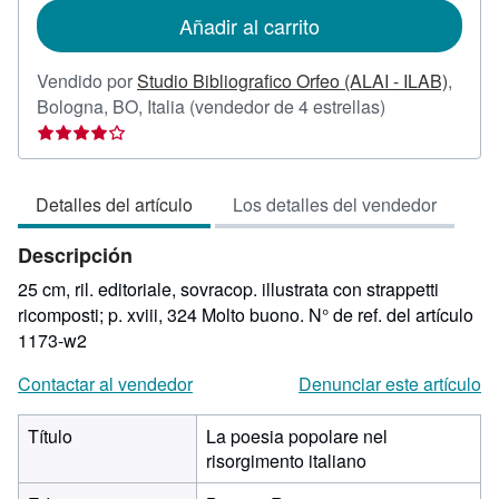
de
Añadir al carrito
envío
Vendido por
Studio Bibliografico Orfeo (ALAI - ILAB)
,
Calificación
Bologna, BO, Italia
(vendedor de 4 estrellas)
del
vendedor:
4
Detalles del artículo
Los detalles del vendedor
de
5
Descripción
estrellas
25 cm, ril. editoriale, sovracop. illustrata con strappetti
ricomposti; p. xviii, 324 Molto buono.
N° de ref. del artículo
1173-w2
Contactar al vendedor
Denunciar este artículo
Título
La poesia popolare nel
risorgimento italiano