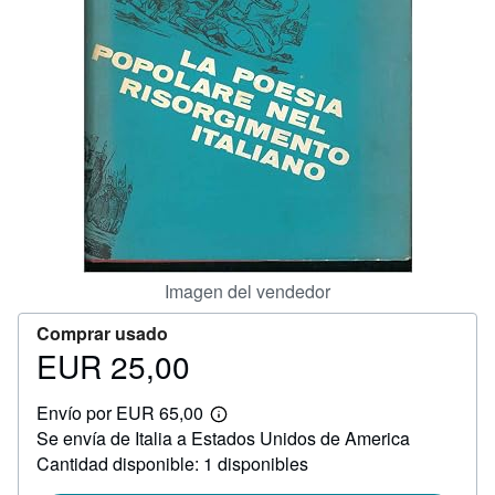
CERRAR
Imagen del vendedor
Comprar usado
EUR 25,00
Precio
EUR
Envío por EUR 65,00
25,00
Más
Se envía de Italia a Estados Unidos de America
información
sobre
Cantidad disponible: 1 disponibles
las
tarifas