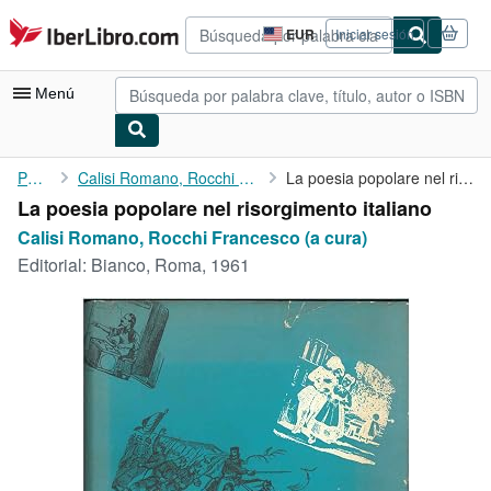
Pasar al contenido principal
IberLibro.com
EUR
Iniciar sesión
Preferencias
de
compra
Menú
del
sitio.
Mi cuenta
Portada
Calisi Romano, Rocchi Francesco (a cura)
La poesia popolare nel risorgimento italiano
La poesia popolare nel risorgimento italiano
Consultar mis pedidos
Calisi Romano, Rocchi Francesco (a cura)
Búsqueda avanzada
Editorial:
Bianco, Roma, 1961
Colecciones
Libros antiguos
Arte y coleccionismo
Vendedores
Comenzar a vender
Ayuda