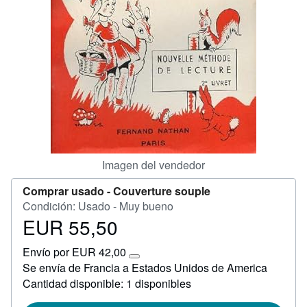
CERRAR
Imagen del vendedor
Comprar usado -
Couverture souple
Condición: Usado - Muy bueno
EUR 55,50
Precio
EUR
Envío por EUR 42,00
55,50
Más
Se envía de Francia a Estados Unidos de America
información
Cantidad disponible: 1 disponibles
sobre
las
tarifas