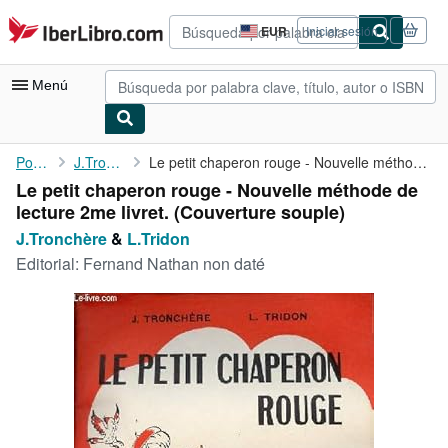
Pasar al contenido principal
IberLibro.com
EUR
Iniciar sesión
Preferencias
de
compra
Menú
del
sitio.
Mi cuenta
Portada
J.Tronchère
Le petit chaperon rouge - Nouvelle méthode de lecture 2me livret.
Le petit chaperon rouge - Nouvelle méthode de
Consultar mis pedidos
lecture 2me livret. (Couverture souple)
Búsqueda avanzada
J.Tronchère
&
L.Tridon
Editorial:
Fernand Nathan non daté
Colecciones
Libros antiguos
Arte y coleccionismo
Vendedores
Comenzar a vender
Ayuda