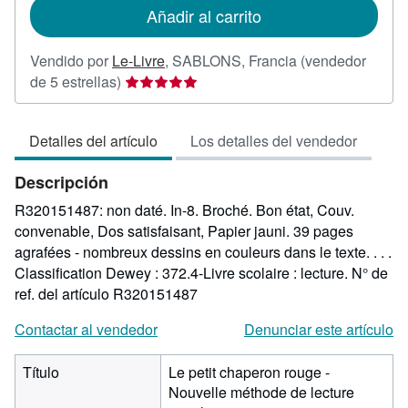
de
Añadir al carrito
envío
Vendido por
Le-Livre
,
SABLONS, Francia
(vendedor
Calificación
de 5 estrellas)
del
vendedor:
Detalles del artículo
Los detalles del vendedor
5
de
Descripción
5
estrellas
R320151487: non daté. In-8. Broché. Bon état, Couv.
convenable, Dos satisfaisant, Papier jauni. 39 pages
agrafées - nombreux dessins en couleurs dans le texte. . . .
Classification Dewey : 372.4-Livre scolaire : lecture.
N° de
ref. del artículo R320151487
Contactar al vendedor
Denunciar este artículo
Título
Le petit chaperon rouge -
Nouvelle méthode de lecture