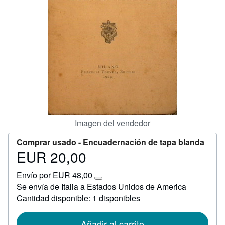
Ayuda
CERRAR
Imagen del vendedor
Comprar usado -
Encuadernación de tapa blanda
EUR 20,00
Precio
EUR
Envío por EUR 48,00
20,00
Más
Se envía de Italia a Estados Unidos de America
información
Cantidad disponible: 1 disponibles
sobre
las
tarifas
de
Añadir al carrito