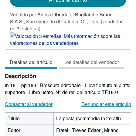
envío
Vendido por
Antica Libreria di Bugliarello Bruno
S.A.S.
,
San Gregorio di Catania, CT, Italia
(vendedor
Calificación
de 3 estrellas)
del
vendedor:
3
de
Detalles del artículo
Los detalles del vendedor
5
estrellas
Descripción
in 16° - pp.160 - Brossura editoriale - Lievi fioriture al piatto
superiore - Libro usato.
N° de ref. del artículo TE1621
Contactar al vendedor
Denunciar este artículo
Título
La pesta (commedia in tre atti)
Editor
Fratelli Treves Editori, Milano