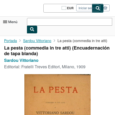
Pasar al contenido principal
IberLibro.com
EUR
Iniciar sesión
Preferencias
de
compra
Menú
del
sitio.
Mi cuenta
Portada
Sardou Vittoriano
La pesta (commedia in tre atti)
La pesta (commedia in tre atti) (Encuadernación
Consultar mis pedidos
de tapa blanda)
Cerrar sesión
Sardou Vittoriano
Editorial:
Fratelli Treves Editori, Milano, 1909
Búsqueda avanzada
Colecciones
Libros antiguos
Arte y coleccionismo
Vendedores
Comenzar a vender