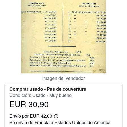
CERRAR
Imagen del vendedor
Comprar usado -
Pas de couverture
Condición: Usado - Muy bueno
EUR 30,90
Precio
EUR
Envío por EUR 42,00
30,90
Más
Se envía de Francia a Estados Unidos de America
información
sobre