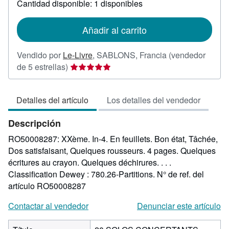
Cantidad disponible: 1 disponibles
las
tarifas
de
Añadir al carrito
envío
Vendido por
Le-Livre
,
SABLONS, Francia
(vendedor
Calificación
de 5 estrellas)
del
vendedor:
Detalles del artículo
Los detalles del vendedor
5
de
Descripción
5
estrellas
RO50008287: XXème. In-4. En feuillets. Bon état, Tâchée,
Dos satisfaisant, Quelques rousseurs. 4 pages. Quelques
écritures au crayon. Quelques déchirures. . . .
Classification Dewey : 780.26-Partitions.
N° de ref. del
artículo RO50008287
Contactar al vendedor
Denunciar este artículo