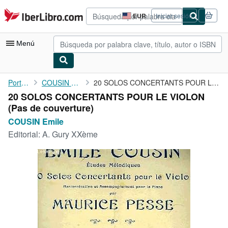
Pasar al contenido principal
IberLibro.com
EUR
Iniciar sesión
Preferencias
de
compra
Menú
del
sitio.
Mi cuenta
Portada
COUSIN Emile
20 SOLOS CONCERTANTS POUR LE VIOLON
20 SOLOS CONCERTANTS POUR LE VIOLON
Consultar mis pedidos
(Pas de couverture)
Búsqueda avanzada
COUSIN Emile
Editorial:
A. Gury XXème
Colecciones
Libros antiguos
Arte y coleccionismo
Vendedores
Comenzar a vender
Ayuda