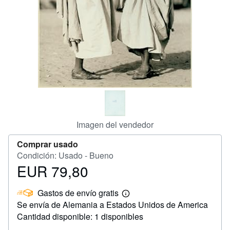
CERRAR
Imagen del vendedor
Comprar usado
Condición: Usado - Bueno
EUR 79,80
Precio
EUR
Gastos de envío gratis
79,80
Más
Se envía de Alemania a Estados Unidos de America
información
sobre
Cantidad disponible: 1 disponibles
las
tarifas