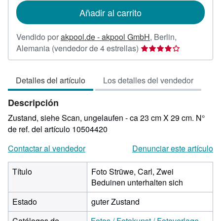
de
Añadir al carrito
envío
Vendido por
akpool.de - akpool GmbH
,
Berlin,
Calificación
Alemania
(vendedor de 4 estrellas)
del
vendedor:
Detalles del artículo
Los detalles del vendedor
4
de
Descripción
5
estrellas
Zustand, siehe Scan, ungelaufen - ca 23 cm X 29 cm.
N°
de ref. del artículo 10504420
Contactar al vendedor
Denunciar este artículo
Título
Foto Strüwe, Carl, Zwei
Beduinen unterhalten sich
Estado
guter Zustand
Catálogos de
Fotos / Fotokunst / Fotoverlage -