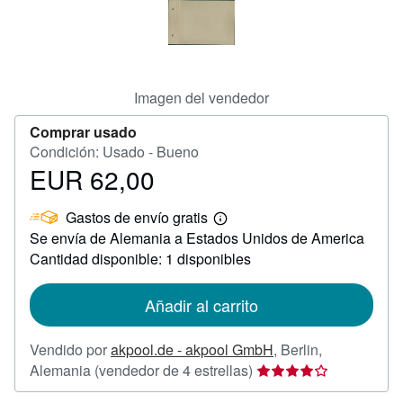
Ayuda
CERRAR
Imagen del vendedor
Comprar usado
Condición: Usado - Bueno
EUR 62,00
Precio
EUR
Gastos de envío gratis
62,00
Más
Se envía de Alemania a Estados Unidos de America
información
sobre
Cantidad disponible: 1 disponibles
las
tarifas
de
Añadir al carrito
envío
Vendido por
akpool.de - akpool GmbH
,
Berlin,
Calificación
Alemania
(vendedor de 4 estrellas)
del