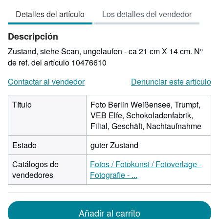
vendedor:
Detalles del artículo
Los detalles del vendedor
4
de
Descripción
5
estrellas
Zustand, siehe Scan, ungelaufen - ca 21 cm X 14 cm.
N°
de ref. del artículo 10476610
Contactar al vendedor
Denunciar este artículo
Título
Foto Berlin Weißensee, Trumpf,
VEB Elfe, Schokoladenfabrik,
Filial, Geschäft, Nachtaufnahme
Estado
guter Zustand
Catálogos de
Fotos / Fotokunst / Fotoverlage -
vendedores
Fotografie - ...
Añadir al carrito