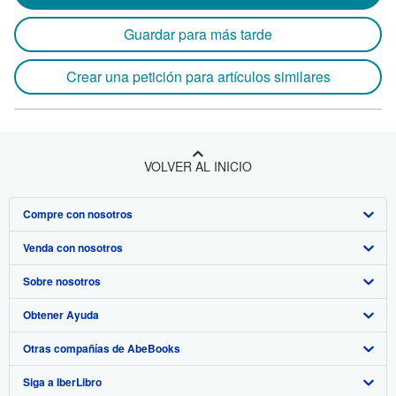
Guardar para más tarde
Crear una petición para artículos similares
VOLVER AL INICIO
Compre con nosotros
Venda con nosotros
Búsqueda avanzada
Sobre nosotros
Colecciones
Comenzar a vender
Obtener Ayuda
Mi cuenta
Únase a nuestro programa de afiliados
Sobre IberLibro
Otras compañías de AbeBooks
Mis pedidos
Recomiende un vendedor
Medios
Preguntas frecuentes y guías
Siga a IberLibro
Ver carrito
Empleo
Atención al Cliente
AbeBooks.com