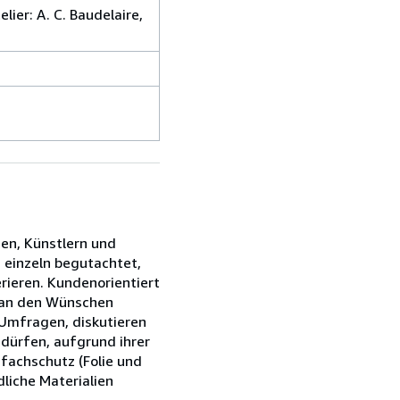
ier: A. C. Baudelaire,
ien, Künstlern und
s einzeln begutachtet,
rieren. Kundenorientiert
s an den Wünschen
 Umfragen, diskutieren
edürfen, aufgrund ihrer
fachschutz (Folie und
liche Materialien