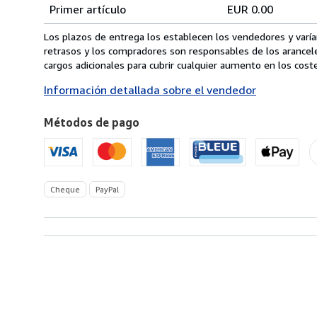
Tarifas
del
Primer artículo
EUR 0.00
pedido
de
envío
Los plazos de entrega los establecen los vendedores y varían
de
retrasos y los compradores son responsables de los arancel
Alemania
cargos adicionales para cubrir cualquier aumento en los coste
a
Información detallada sobre el vendedor
Estados
Unidos
Métodos de pago
de
America
Cheque
PayPal