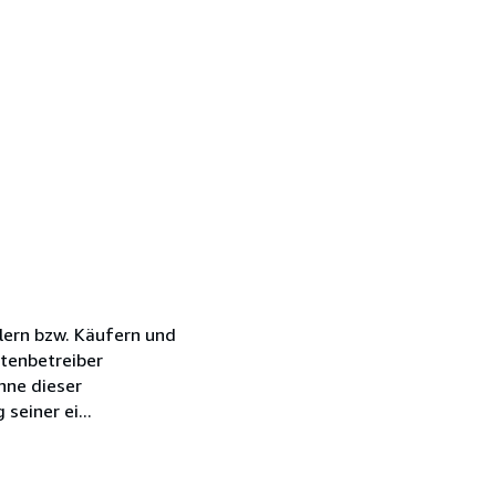
lern bzw. Käufern und
tenbetreiber
nne dieser
einer ei...