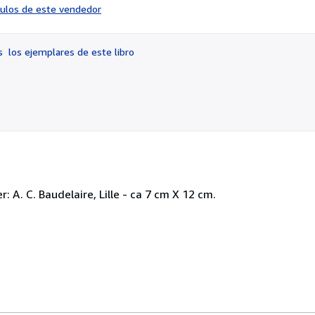
del
ículos de este vendedor
vendedor:
4
de
os
los ejemplares de este libro
5
estrellas
 A. C. Baudelaire, Lille - ca 7 cm X 12 cm.