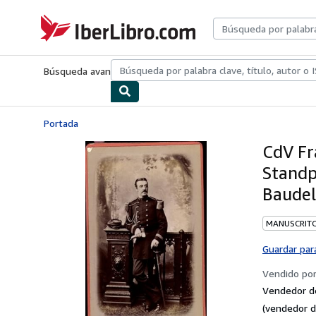
Pasar al contenido principal
IberLibro.com
Búsqueda avanzada
Colecciones
Libros antiguos
Arte y colecc
Portada
CdV Fr
Standpo
Baudela
MANUSCRIT
Guardar par
Vendido po
Vendedor d
(vendedor d