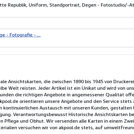
tte Republik, Uniform, Standportrait, Degen - Fotostudio/-Atel
e - Fotografie - ...
nale Ansichtskarten, die zwischen 1890 bis 1945 von Druckere
e Welt reisten. Jeder Artikel ist ein Unikat und wird von un
Kunden die richtigen Angebote in angemessener Qualität offe
 akpool.de orientieren unsere Angebote und den Service stet
im kontinuierlichen Austausch mit unseren Kunden, gestalten
rfügung. Verantwortungsbewusst Historische Ansichtskarten b
n Pflege und Obhut. Wir versenden alle Karten in einem Zwei
erialien versuchen wir von akpool.de stets, auf umweltfreund