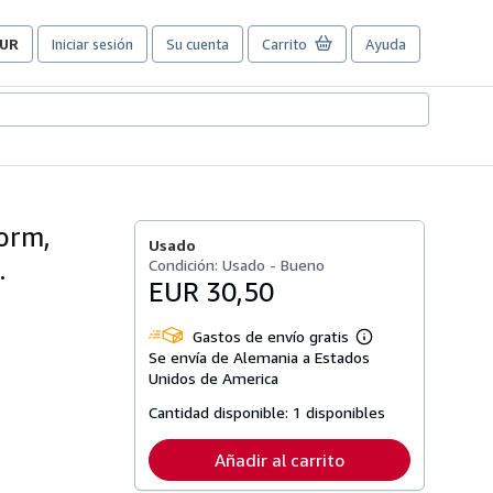
UR
Iniciar sesión
Su cuenta
Carrito
Ayuda
referencias
e
ompra
el
itio.
form,
Usado
.
Condición: Usado - Bueno
EUR 30,50
Gastos de envío gratis
Más
Se envía de Alemania a Estados
información
sobre
Unidos de America
las
tarifas
Cantidad disponible:
1 disponibles
de
envío
Añadir al carrito