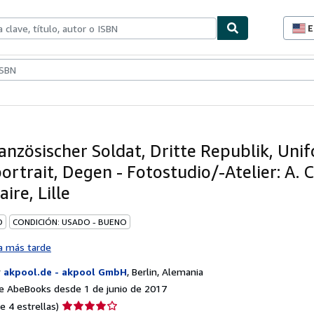
E
P
d
c
ionismo
Vendedores
Comenzar a vender
d
s
anzösischer Soldat, Dritte Republik, Uni
rtrait, Degen - Fotostudio/-Atelier: A. C
ire, Lille
O
CONDICIÓN: USADO - BUENO
a más tarde
r
akpool.de - akpool GmbH
,
Berlin, Alemania
e AbeBooks desde 1 de junio de 2017
Calificación
e 4 estrellas)