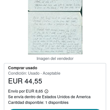
CERRAR
Imagen del vendedor
Comprar usado
Condición: Usado - Aceptable
EUR 44,55
Precio
EUR
Envío por EUR 8,65
44,55
Más
Se envía dentro de Estados Unidos de America
información
sobre
Cantidad disponible: 1 disponibles
las
tarifas