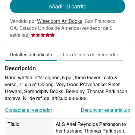
de
Añadir al carrito
envío
Vendido por
Wittenborn Art Books
,
San Francisco,
CA, Estados Unidos de America
(vendedor de 5
Calificación
estrellas)
del
vendedor:
Detalles del artículo
Los detalles del vendedor
5
de
Descripción
5
estrellas
Hand-written letter signed, 5 pp., three leaves recto &
verso, 7" x 5.5" Oblong. Very Good.Provenance: Peter
Howard, Serendipity Books, Berkeley, Thomas Parkinson
archive.
N° de ref. del artículo 63-5085
Contactar al vendedor
Denunciar este artículo
Título
ALS Ariel Reynolds Parkinson to
her husband Thomas Parkinson,