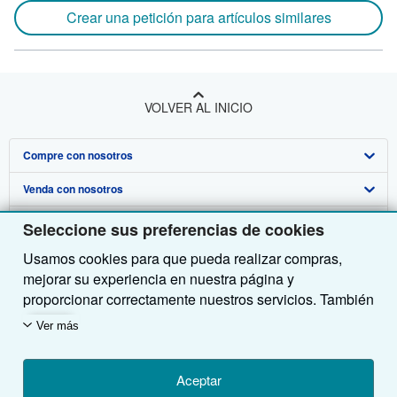
Crear una petición para artículos similares
VOLVER AL INICIO
Compre con nosotros
Venda con nosotros
Búsqueda avanzada
Sobre nosotros
Colecciones
Comenzar a vender
Seleccione sus preferencias de cookies
Usamos cookies para que pueda realizar compras,
Obtener Ayuda
Mi cuenta
Únase a nuestro programa de afiliados
Sobre IberLibro
mejorar su experiencia en nuestra página y
Otras compañías de AbeBooks
Mis pedidos
Recomiende un vendedor
Medios
Preguntas frecuentes y guías
proporcionar correctamente nuestros servicios. También
utilizamos cookies para comprender el modo en que los
Siga a IberLibro
Ver carrito
Empleo
Atención al Cliente
AbeBooks.com
Ver más
clientes utilizan nuestros servicios (por ejemplo,
midiendo las visitas al sitio) y así poder realizar
Política de Privacidad
AbeBooks.co.uk
mejoras. Si está de acuerdo, también utilizaremos
Aceptar
Preferencias de cookies
AbeBooks.de