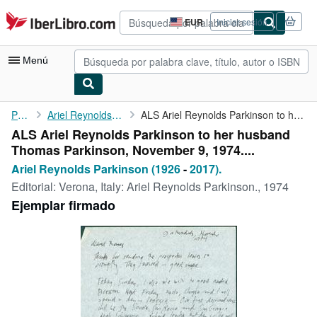
Pasar al contenido principal
IberLibro.com
EUR
Iniciar sesión
Preferencias
de
compra
Menú
del
sitio.
Mi cuenta
Portada
Ariel Reynolds Parkinson (1926
ALS Ariel Reynolds Parkinson to her husband Thomas Parkinson, ...
ALS Ariel Reynolds Parkinson to her husband
Consultar mis pedidos
Thomas Parkinson, November 9, 1974....
Búsqueda avanzada
Ariel Reynolds Parkinson (1926
-
2017).
Editorial:
Verona, Italy: Ariel Reynolds Parkinson., 1974
Colecciones
Ejemplar firmado
Libros antiguos
Arte y coleccionismo
Vendedores
Comenzar a vender
Ayuda