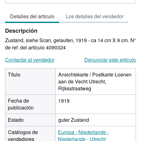
del
vendedor:
Detalles del artículo
Los detalles del vendedor
4
de
Descripción
5
estrellas
Zustand, siehe Scan, gelaufen, 1919 - ca 14 cm X 9 cm.
N°
de ref. del artículo 4090324
Contactar al vendedor
Denunciar este artículo
Título
Ansichtskarte / Postkarte Loenen
aan de Vecht Utrecht,
Rijksstraatweg
Fecha de
1919
publicación
Estado
guter Zustand
Catálogos de
Europa - Niederlande -
vendedores
Niederlande - Utrecht