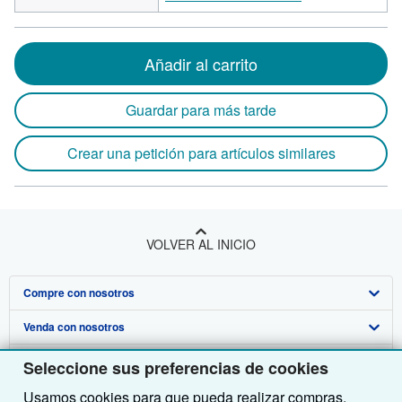
Añadir al carrito
Guardar para más tarde
Crear una petición para artículos similares
VOLVER AL INICIO
Compre con nosotros
Venda con nosotros
Búsqueda avanzada
Sobre nosotros
Colecciones
Comenzar a vender
Seleccione sus preferencias de cookies
Usamos cookies para que pueda realizar compras,
Obtener Ayuda
Mi cuenta
Únase a nuestro programa de afiliados
Sobre IberLibro