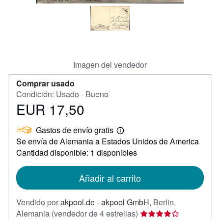
CERRAR
Imagen del vendedor
Comprar usado
Condición: Usado - Bueno
EUR 17,50
Precio
EUR
Gastos de envío gratis
17,50
Más
Se envía de Alemania a Estados Unidos de America
información
sobre
Cantidad disponible: 1 disponibles
las
tarifas
de
Añadir al carrito
envío
Vendido por
akpool.de - akpool GmbH
,
Berlin,
Calificación
Alemania
(vendedor de 4 estrellas)