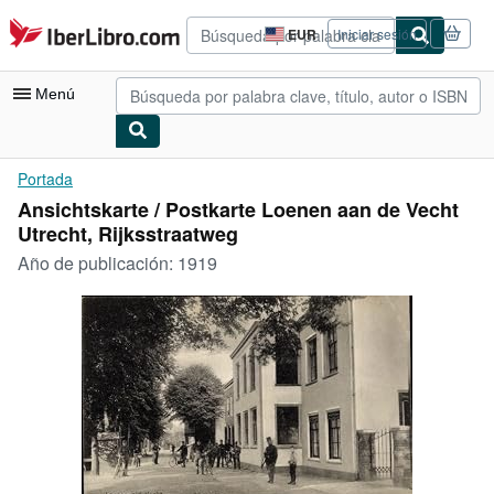
Pasar al contenido principal
IberLibro.com
EUR
Iniciar sesión
Preferencias
de
compra
Menú
del
sitio.
Mi cuenta
Portada
Ansichtskarte / Postkarte Loenen aan de Vecht
Consultar mis pedidos
Utrecht, Rijksstraatweg
Búsqueda avanzada
Año de publicación:
1919
Colecciones
Libros antiguos
Arte y coleccionismo
Vendedores
Comenzar a vender
Ayuda