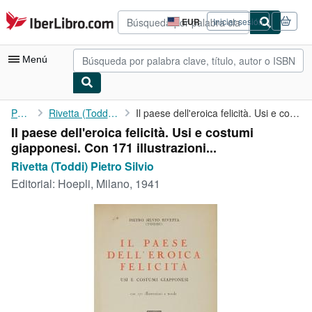
Pasar al contenido principal
IberLibro.com
EUR
Iniciar sesión
Preferencias
de
compra
Menú
del
sitio.
Mi cuenta
Portada
Rivetta (Toddi) Pietro Silvio
Il paese dell'eroica felicità. Usi e costumi giapponesi. Con 171...
Il paese dell'eroica felicità. Usi e costumi
Consultar mis pedidos
giapponesi. Con 171 illustrazioni...
Búsqueda avanzada
Rivetta (Toddi) Pietro Silvio
Editorial:
Hoepli, Milano, 1941
Colecciones
Libros antiguos
Arte y coleccionismo
Vendedores
Comenzar a vender
Ayuda