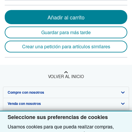
Añadir al carrito
Guardar para más tarde
Crear una petición para artículos similares
VOLVER AL INICIO
Compre con nosotros
Venda con nosotros
Búsqueda avanzada
Sobre nosotros
Colecciones
Comenzar a vender
Seleccione sus preferencias de cookies
Usamos cookies para que pueda realizar compras,
Obtener Ayuda
Mi cuenta
Únase a nuestro programa de afiliados
Sobre IberLibro