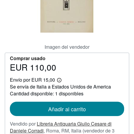
CERRAR
Imagen del vendedor
Comprar usado
EUR 110,00
Precio
EUR
Envío por EUR 15,00
110,00
Más
Se envía de Italia a Estados Unidos de America
información
sobre
Cantidad disponible: 1 disponibles
las
tarifas
de
Añadir al carrito
envío
Vendido por
Libreria Antiquaria Giulio Cesare di
Daniele Corradi
,
Roma, RM, Italia
(vendedor de 3