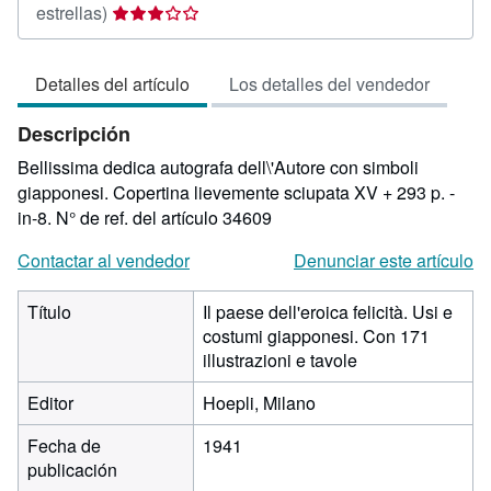
Calificación
estrellas)
del
vendedor:
Detalles del artículo
Los detalles del vendedor
3
de
Descripción
5
estrellas
Bellissima dedica autografa dell\'Autore con simboli
giapponesi. Copertina lievemente sciupata XV + 293 p. -
in-8.
N° de ref. del artículo 34609
Contactar al vendedor
Denunciar este artículo
Título
Il paese dell'eroica felicità. Usi e
costumi giapponesi. Con 171
illustrazioni e tavole
Editor
Hoepli, Milano
Fecha de
1941
publicación