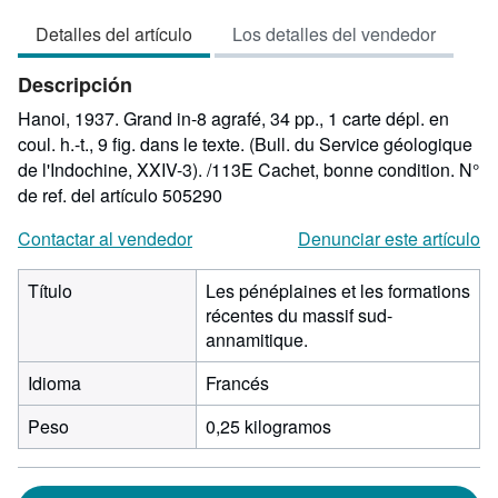
vendedor:
Detalles del artículo
Los detalles del vendedor
5
de
Descripción
5
estrellas
Hanoi, 1937. Grand in-8 agrafé, 34 pp., 1 carte dépl. en
coul. h.-t., 9 fig. dans le texte. (Bull. du Service géologique
de l'Indochine, XXIV-3). /113E Cachet, bonne condition.
N°
de ref. del artículo 505290
Contactar al vendedor
Denunciar este artículo
Título
Les pénéplaines et les formations
récentes du massif sud-
annamitique.
Idioma
Francés
Peso
0,25 kilogramos