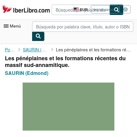
Pasar al contenido principal
IberLibro.com
EUR
Iniciar sesión
Preferencias
de
compra
Menú
del
sitio.
Mi cuenta
Portada
SAURIN (Edmond)
Les pénéplaines et les formations récentes du massif ...
Les pénéplaines et les formations récentes du
Consultar mis pedidos
massif sud-annamitique.
Cerrar sesión
SAURIN (Edmond)
Búsqueda avanzada
Colecciones
Libros antiguos
Arte y coleccionismo
Vendedores
Comenzar a vender