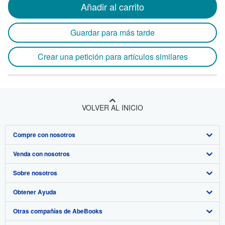
Añadir al carrito
Guardar para más tarde
Crear una petición para artículos similares
VOLVER AL INICIO
Compre con nosotros
Venda con nosotros
Búsqueda avanzada
Sobre nosotros
Colecciones
Comenzar a vender
Obtener Ayuda
Mi cuenta
Únase a nuestro programa de afiliados
Sobre IberLibro
Otras compañías de AbeBooks
Mis pedidos
Recomiende un vendedor
Medios
Preguntas frecuentes y guías