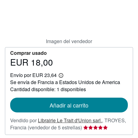
Ayuda
CERRAR
Imagen del vendedor
Comprar usado
EUR 18,00
Precio
EUR
Envío por EUR 23,64
18,00
Más
Se envía de Francia a Estados Unidos de America
información
sobre
Cantidad disponible: 1 disponibles
las
tarifas
de
Añadir al carrito
envío
Vendido por
Librairie Le Trait d'Union sarl.
,
TROYES,
Calificación
Francia
(vendedor de 5 estrellas)
del